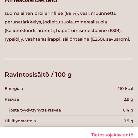
Ainesosaluettelo
suomalainen broilerinfilee (88 %), vesi, muunnettu
perunatärkkelys, jodioitu suola, mineraalisuola
(kaliumkloridi, aromit), hapettumisenestoaine (E301),
rypsiöljy, vaahterasiirappi, säilöntäaine (E250), savuaromi.
Ravintosisältö / 100 g
Energiaa
110 kcal
Rasvaa
2.9 g
josta tyydyttynyttä rasvaa
0.4 g
Hiilihydraatteja
1.9 g
josta sokereita
g
Tietosuojakäytäntö