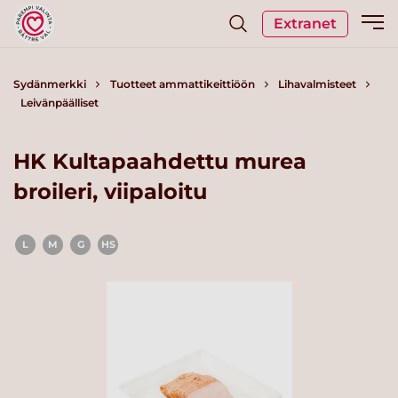
Extranet
Sydänmerkki
Tuotteet ammattikeittiöön
Lihavalmisteet
Leivänpäälliset
HK Kultapaahdettu murea
broileri, viipaloitu
L
M
G
HS