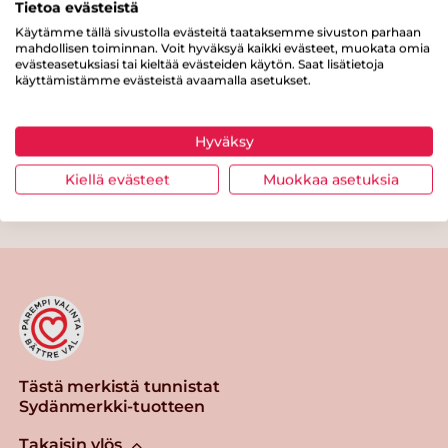
Tietoa evästeistä
Kuitua
0 g
Käytämme tällä sivustolla evästeitä taataksemme sivuston parhaan
mahdollisen toiminnan. Voit hyväksyä kaikki evästeet, muokata omia
Proteiinia
19 g
evästeasetuksiasi tai kieltää evästeiden käytön. Saat lisätietoja
käyttämistämme evästeistä avaamalla asetukset.
Suolaa
1.4 g
Hyväksy
Kiellä evästeet
Muokkaa asetuksia
Tulosta sivu
Jaa tuote
Tästä merkistä tunnistat
Sydänmerkki-tuotteen
Takaisin ylös