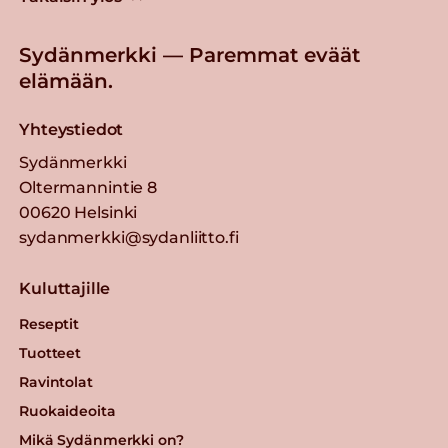
Sydänmerkki — Paremmat eväät
elämään.
Yhteystiedot
Sydänmerkki
Oltermannintie 8
00620 Helsinki
sydanmerkki@sydanliitto.fi
Kuluttajille
Reseptit
Tuotteet
Ravintolat
Ruokaideoita
Mikä Sydänmerkki on?