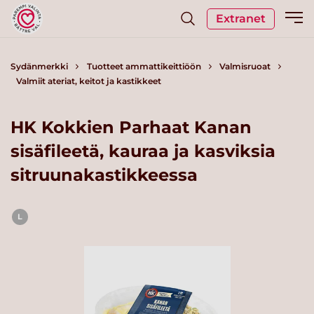
Extranet
Sydänmerkki
Tuotteet ammattikeittiöön
Valmisruoat
Valmiit ateriat, keitot ja kastikkeet
HK Kokkien Parhaat Kanan
sisäfileetä, kauraa ja kasviksia
sitruunakastikkeessa
L