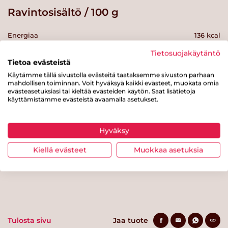
Ravintosisältö / 100 g
Energiaa
136 kcal
Rasvaa
5.6 g
Tietosuojakäytäntö
Tietoa evästeistä
josta tyydyttynyttä rasvaa
1.7 g
Käytämme tällä sivustolla evästeitä taataksemme sivuston parhaan
mahdollisen toiminnan. Voit hyväksyä kaikki evästeet, muokata omia
Hiilihydraatteja
13 g
evästeasetuksiasi tai kieltää evästeiden käytön. Saat lisätietoja
käyttämistämme evästeistä avaamalla asetukset.
josta sokereita
1.3 g
Kuitua
1.6 g
Hyväksy
Proteiinia
7.3 g
Kiellä evästeet
Muokkaa asetuksia
Suolaa
0.7 g
Tulosta sivu
Jaa tuote