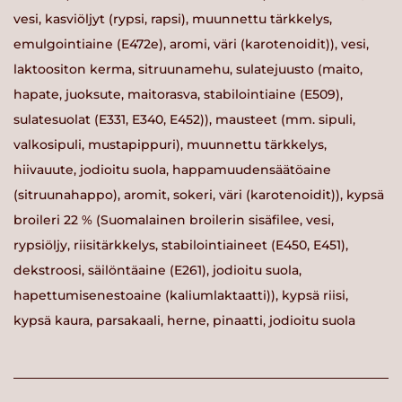
vesi, kasviöljyt (rypsi, rapsi), muunnettu tärkkelys,
emulgointiaine (E472e), aromi, väri (karotenoidit)), vesi,
laktoositon kerma, sitruunamehu, sulatejuusto (maito,
hapate, juoksute, maitorasva, stabilointiaine (E509),
sulatesuolat (E331, E340, E452)), mausteet (mm. sipuli,
valkosipuli, mustapippuri), muunnettu tärkkelys,
hiivauute, jodioitu suola, happamuudensäätöaine
(sitruunahappo), aromit, sokeri, väri (karotenoidit)), kypsä
broileri 22 % (Suomalainen broilerin sisäfilee, vesi,
rypsiöljy, riisitärkkelys, stabilointiaineet (E450, E451),
dekstroosi, säilöntäaine (E261), jodioitu suola,
hapettumisenestoaine (kaliumlaktaatti)), kypsä riisi,
kypsä kaura, parsakaali, herne, pinaatti, jodioitu suola