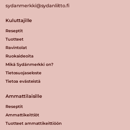
sydanmerkki@sydanliitto.fi
Kuluttajille
Reseptit
Tuotteet
Ravintolat
Ruokaideoita
Mikä Sydänmerkki on?
Tietosuojaseloste
Tietoa evästeistä
Ammattilaisille
Reseptit
Ammattikeittiöt
Tuotteet ammattikeittiöön