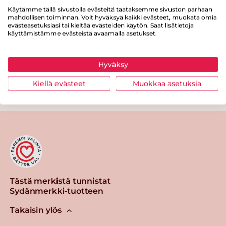
Käytämme tällä sivustolla evästeitä taataksemme sivuston parhaan
Proteiinia
14 g
mahdollisen toiminnan. Voit hyväksyä kaikki evästeet, muokata omia
evästeasetuksiasi tai kieltää evästeiden käytön. Saat lisätietoja
Suolaa
1.5 g
käyttämistämme evästeistä avaamalla asetukset.
Hyväksy
Kiellä evästeet
Muokkaa asetuksia
Tulosta sivu
Jaa tuote
Tästä merkistä tunnistat
Sydänmerkki-tuotteen
Takaisin ylös