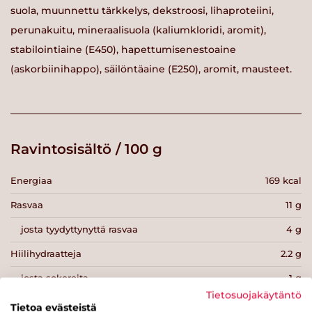
suola, muunnettu tärkkelys, dekstroosi, lihaproteiini,
perunakuitu, mineraalisuola (kaliumkloridi, aromit),
stabilointiaine (E450), hapettumisenestoaine
(askorbiinihappo), säilöntäaine (E250), aromit, mausteet.
Ravintosisältö / 100 g
Energiaa
169 kcal
Rasvaa
11 g
josta tyydyttynyttä rasvaa
4 g
Hiilihydraatteja
2.2 g
josta sokereita
1 g
Tietosuojakäytäntö
Kuitua
g
Tietoa evästeistä