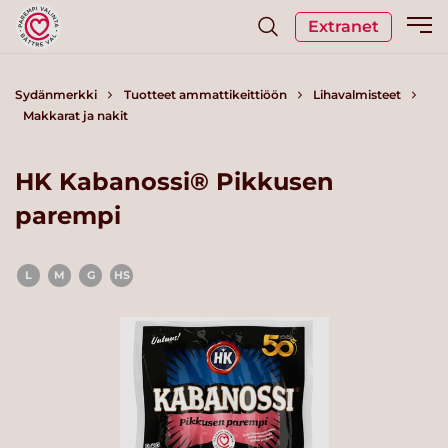
Extranet
Sydänmerkki
Tuotteet ammattikeittiöön
Lihavalmisteet
Makkarat ja nakit
HK Kabanossi® Pikkusen
parempi
L
M
G
HS