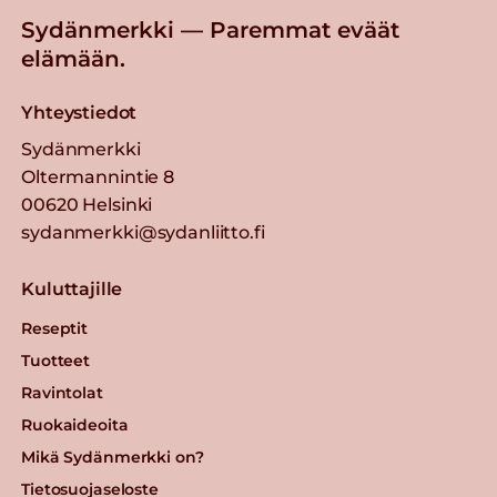
Sydänmerkki — Paremmat eväät
elämään.
Yhteystiedot
Sydänmerkki
Oltermannintie 8
00620 Helsinki
sydanmerkki@sydanliitto.fi
Kuluttajille
Reseptit
Tuotteet
Ravintolat
Ruokaideoita
Mikä Sydänmerkki on?
Tietosuojaseloste