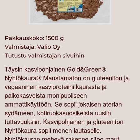
Pakkauskoko: 1500 g
Valmistaja:
Valio Oy
Tutustu valmistajan sivuihin
Täysin kasvipohjainen Gold&Green®
Nyhtökaura® Maustamaton on gluteeniton ja
vegaaninen kasviproteiini kaurasta ja
palkokasveista monipuoliseen
ammattikäyttöön. Se sopii jokaisen aterian
sydämeen, kotiruokasuosikeista uusiin
tuttavuuksiin. Kasvipohjainen ja gluteeniton
Nyhtökaura sopii monen lautaselle.
Nyhtökauran mehevä rakenne sitoo maut