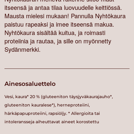
itseensä ja antaa tilaa luovuudelle keittiössä.
Mausta mielesi mukaan! Pannulla Nyhtökaura
paistuu rapeaksi ja imee itseensä makua.
Nyhtökaura sisältää kuitua, ja roimasti
proteiinia ja rautaa, ja sille on myönnetty
Sydänmerkki.
Ainesosaluettelo
Vesi, kaura* 20 % (gluteeniton täysjyväkaurajauho*,
gluteeniton kauralese*), herneproteiini,
härkäpapuproteiini, rapsiöljy. * Allergioita tai
intoleransseja aiheuttavat aineet korostettu