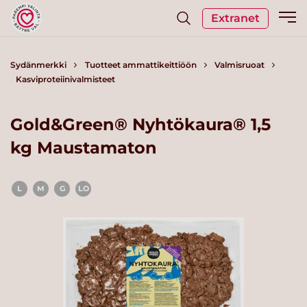
Extranet
Sydänmerkki
Tuotteet ammattikeittiöön
Valmisruoat
Kasviproteiinivalmisteet
Gold&Green® Nyhtökaura® 1,5
kg Maustamaton
L
M
G
LO