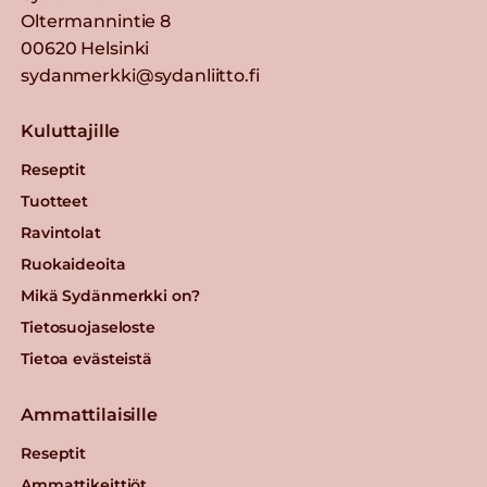
Oltermannintie 8
00620 Helsinki
sydanmerkki@sydanliitto.fi
Kuluttajille
Reseptit
Tuotteet
Ravintolat
Ruokaideoita
Mikä Sydänmerkki on?
Tietosuojaseloste
Tietoa evästeistä
Ammattilaisille
Reseptit
Ammattikeittiöt