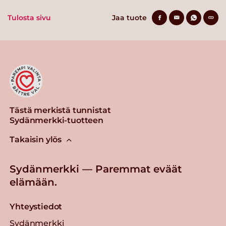
Tulosta sivu
Jaa tuote
Tästä merkistä tunnistat
Sydänmerkki-tuotteen
Takaisin ylös
Sydänmerkki — Paremmat eväät
elämään.
Yhteystiedot
Sydänmerkki