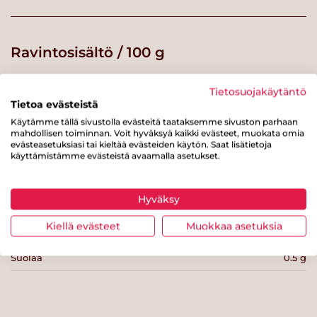
Ravintosisältö / 100 g
Energiaa
206 kcal
Tietosuojakäytäntö
Tietoa evästeistä
Rasvaa
4.7 g
Käytämme tällä sivustolla evästeitä taataksemme sivuston parhaan
mahdollisen toiminnan. Voit hyväksyä kaikki evästeet, muokata omia
josta tyydyttynyttä rasvaa
0.5 g
evästeasetuksiasi tai kieltää evästeiden käytön. Saat lisätietoja
käyttämistämme evästeistä avaamalla asetukset.
Hiilihydraatteja
9.9 g
josta sokereita
0.7 g
Hyväksy
Kuitua
5.3 g
Kiellä evästeet
Muokkaa asetuksia
Proteiinia
25 g
Suolaa
0.5 g