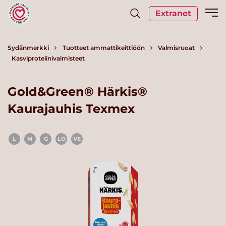
Extranet
Sydänmerkki
Tuotteet ammattikeittiöön
Valmisruoat
Kasviproteiinivalmisteet
Gold&Green® Härkis®
Kaurajauhis Texmex
L
M
G
LO
VE