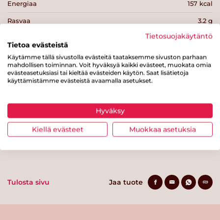
Energiaa
157 kcal
Rasvaa
3.2 g
Tietosuojakäytäntö
josta tyydyttynyttä rasvaa
0.5 g
Tietoa evästeistä
Hiilihydraatteja
11 g
Käytämme tällä sivustolla evästeitä taataksemme sivuston parhaan
mahdollisen toiminnan. Voit hyväksyä kaikki evästeet, muokata omia
josta sokereita
3.6 g
evästeasetuksiasi tai kieltää evästeiden käytön. Saat lisätietoja
käyttämistämme evästeistä avaamalla asetukset.
Kuitua
7.3 g
Proteiinia
17 g
Hyväksy
Suolaa
1 g
Kiellä evästeet
Muokkaa asetuksia
Tulosta sivu
Jaa tuote