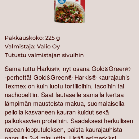
Pakkauskoko: 225 g
Valmistaja:
Valio Oy
Tutustu valmistajan sivuihin
Sama tuttu Härkis®, nyt osana Gold&Green®
-perhettä! Gold&Green® Härkis® kaurajauhis
Texmex on kuin luotu tortilloihin, tacoihin tai
nachopeltiin. Saat lautaselle samalla kertaa
lämpimän mausteista makua, suomalaisella
pellolla kasvaneen kauran kuidut sekä
palkokasvien proteiinin. Saadaksesi herkullisen
rapean lopputuloksen, paista kaurajauhista
pannulla 3-4 minuuttia. Lisää esimerkiksi