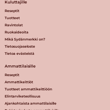
Kuluttajille
Reseptit
Tuotteet
Ravintolat
Ruokaideoita
Mikä Sydänmerkki on?
Tietosuojaseloste
Tietoa evästeistä
Ammattilaisille
Reseptit
Ammattikeittiöt
Tuotteet ammattikeittiöön
Elintarviketeollisuus
Ajankohtaista ammattilaisille