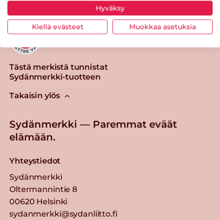
Hyväksy
Kiellä evästeet
Muokkaa asetuksia
Tästä merkistä tunnistat
Sydänmerkki-tuotteen
Takaisin ylös
Sydänmerkki — Paremmat eväät
elämään.
Yhteystiedot
Sydänmerkki
Oltermannintie 8
00620 Helsinki
sydanmerkki@sydanliitto.fi