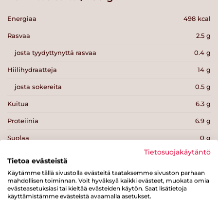
Energiaa
498 kcal
Rasvaa
2.5 g
josta tyydyttynyttä rasvaa
0.4 g
Hiilihydraatteja
14 g
josta sokereita
0.5 g
Kuitua
6.3 g
Proteiinia
6.9 g
Suolaa
0 g
Tietosuojakäytäntö
Tietoa evästeistä
Käytämme tällä sivustolla evästeitä taataksemme sivuston parhaan
mahdollisen toiminnan. Voit hyväksyä kaikki evästeet, muokata omia
evästeasetuksiasi tai kieltää evästeiden käytön. Saat lisätietoja
Tulosta sivu
Jaa tuote
käyttämistämme evästeistä avaamalla asetukset.