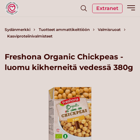
Extranet
Sydänmerkki
Tuotteet ammattikeittiöön
Valmisruoat
Kasviproteiinivalmisteet
Freshona Organic Chickpeas -
luomu kikherneitä vedessä 380g