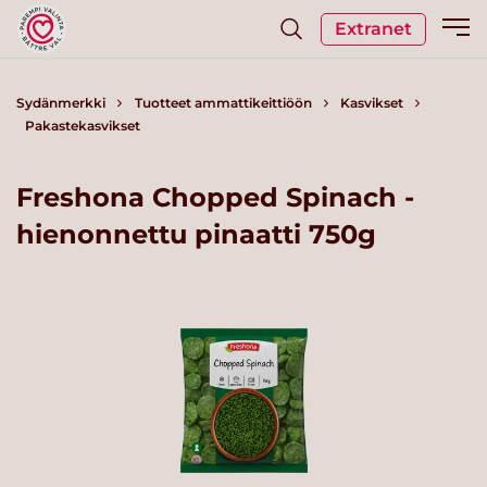
Extranet
Sydänmerkki
Tuotteet ammattikeittiöön
Kasvikset
Pakastekasvikset
Freshona Chopped Spinach -
hienonnettu pinaatti 750g