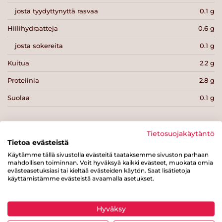
josta tyydyttynyttä rasvaa
0.1 g
Hiilihydraatteja
0.6 g
josta sokereita
0.1 g
Kuitua
2.2 g
Proteiinia
2.8 g
Suolaa
0.1 g
Tietosuojakäytäntö
Tietoa evästeistä
Käytämme tällä sivustolla evästeitä taataksemme sivuston parhaan
Tulosta sivu
Jaa tuote
mahdollisen toiminnan. Voit hyväksyä kaikki evästeet, muokata omia
evästeasetuksiasi tai kieltää evästeiden käytön. Saat lisätietoja
käyttämistämme evästeistä avaamalla asetukset.
Hyväksy