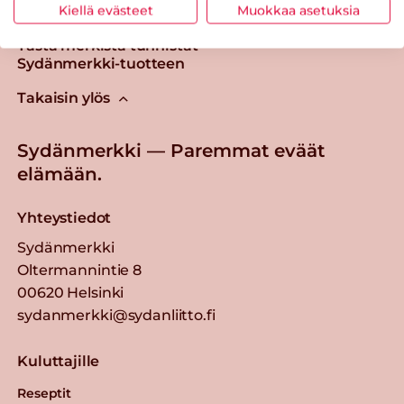
Kiellä evästeet
Muokkaa asetuksia
Tästä merkistä tunnistat
Sydänmerkki-tuotteen
Takaisin ylös
Sydänmerkki — Paremmat eväät
elämään.
Yhteystiedot
Sydänmerkki
Oltermannintie 8
00620 Helsinki
sydanmerkki@sydanliitto.fi
Kuluttajille
Reseptit