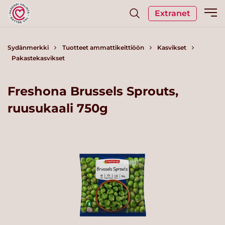
Extranet
Sydänmerkki
Tuotteet ammattikeittiöön
Kasvikset
Pakastekasvikset
Freshona Brussels Sprouts,
ruusukaali 750g