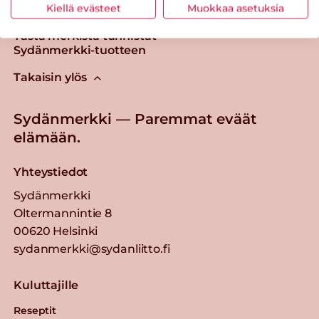
Kiellä evästeet
Muokkaa asetuksia
Tästä merkistä tunnistat
Sydänmerkki-tuotteen
Takaisin ylös
Sydänmerkki — Paremmat eväät
elämään.
Yhteystiedot
Sydänmerkki
Oltermannintie 8
00620 Helsinki
sydanmerkki@sydanliitto.fi
Kuluttajille
Reseptit