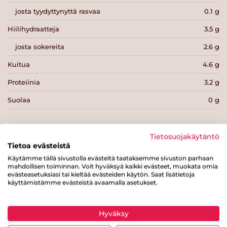
josta tyydyttynyttä rasvaa
0.1 g
Hiilihydraatteja
3.5 g
josta sokereita
2.6 g
Kuitua
4.6 g
Proteiinia
3.2 g
Suolaa
0 g
Tietosuojakäytäntö
Tietoa evästeistä
Käytämme tällä sivustolla evästeitä taataksemme sivuston parhaan
Tulosta sivu
Jaa tuote
mahdollisen toiminnan. Voit hyväksyä kaikki evästeet, muokata omia
evästeasetuksiasi tai kieltää evästeiden käytön. Saat lisätietoja
käyttämistämme evästeistä avaamalla asetukset.
Hyväksy