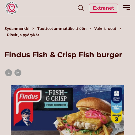
Extranet
Sydänmerkki
Tuotteet ammattikeittiöön
Valmisruoat
Pihvit ja pyörykät
Findus Fish & Crisp Fish burger
L
M