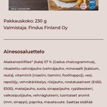
Pakkauskoko: 230 g
Valmistaja:
Findus Finland Oy
Ainesosaluettelo
Alaskanseitifilee* (kala) 57 % (Gadus chalcogrammus),
rikastettu vehnäjauho (vehnäjauho, mineraalit [kalsium,
rauta], vitamiinit [niasiini, tiamiini, foolihappo]), vesi,
rapsiöljy, vehnätärkkelys, riisijauho, nostatusaineet (E450,
E500), maissijauho, suola, sinappijauhe, rypälesokeri,
valkosipulijauhe, vehnägluteeni, luontaiset aromit
(mm. sinappi), paprika, mausteuute. Saattaa sisältää