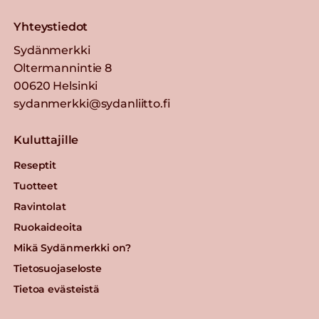
Yhteystiedot
Sydänmerkki
Oltermannintie 8
00620 Helsinki
sydanmerkki@sydanliitto.fi
Kuluttajille
Reseptit
Tuotteet
Ravintolat
Ruokaideoita
Mikä Sydänmerkki on?
Tietosuojaseloste
Tietoa evästeistä