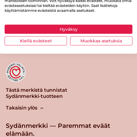
mahdollisen toiminnan. Voit hyväksyä kaikki evästeet, muokata omia
evästeasetuksiasi tai kieltää evästeiden käytön. Saat lisätietoja
käyttämistämme evästeistä avaamalla asetukset.
Hyväksy
Tulosta sivu
Jaa tuote
Kiellä evästeet
Muokkaa asetuksia
Tästä merkistä tunnistat
Sydänmerkki-tuotteen
Takaisin ylös
Sydänmerkki — Paremmat eväät
elämään.