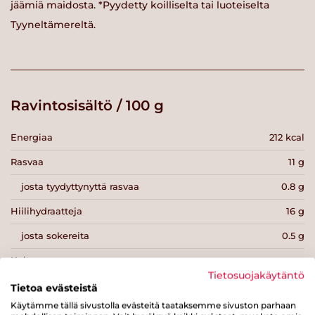
jäämiä maidosta. *Pyydetty koilliselta tai luoteiselta
Tyyneltämereltä.
Ravintosisältö / 100 g
Energiaa
212 kcal
Rasvaa
11 g
josta tyydyttynyttä rasvaa
0.8 g
Hiilihydraatteja
16 g
josta sokereita
0.5 g
Kuitua
g
Tietosuojakäytäntö
Proteiinia
12 g
Tietoa evästeistä
Käytämme tällä sivustolla evästeitä taataksemme sivuston parhaan
Suolaa
0.7 g