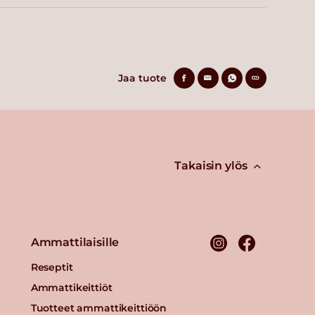
Jaa tuote
Takaisin ylös
Ammattilaisille
Reseptit
Ammattikeittiöt
Tuotteet ammattikeittiöön