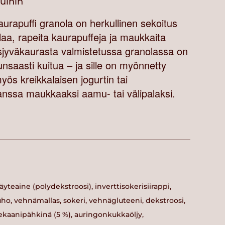
vuihin
urapuffi granola on herkullinen sekoitus
aa, rapeita kaurapuffeja ja maukkaita
sjyväkaurasta valmistetussa granolassa on
saasti kuitua – ja sille on myönnetty
ös kreikkalaisen jogurtin tai
anssa maukkaaksi aamu- tai välipalaksi.
äyteaine (polydekstroosi), inverttisokerisiirappi,
auho, vehnämallas, sokeri, vehnägluteeni, dekstroosi,
 pekaanipähkinä (5 %), auringonkukkaöljy,