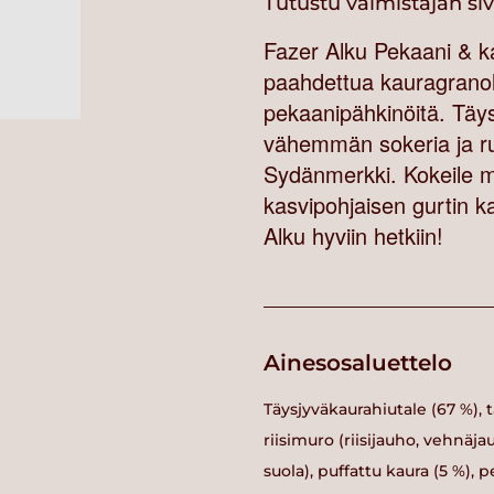
Tutustu valmistajan si
Fazer Alku Pekaani & ka
paahdettua kauragranol
pekaanipähkinöitä. Täy
vähemmän sokeria ja run
Sydänmerkki. Kokeile my
kasvipohjaisen gurtin k
Alku hyviin hetkiin!
Ainesosaluettelo
Täysjyväkaurahiutale (67 %), t
riisimuro (riisijauho, vehnäj
suola), puffattu kaura (5 %),