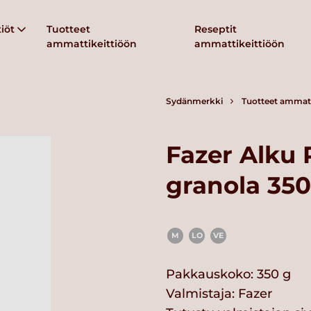
iöt
Tuotteet
Reseptit
ammattikeittiöön
ammattikeittiöön
Sydänmerkki
Tuotteet ammatt
Fazer Alku 
granola 350
M
LO
VE
Pakkauskoko: 350 g
Valmistaja:
Fazer