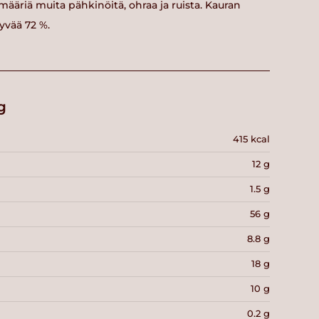
 määriä muita pähkinöitä, ohraa ja ruista. Kauran
yvää 72 %.
g
415 kcal
12 g
1.5 g
56 g
8.8 g
18 g
10 g
0.2 g