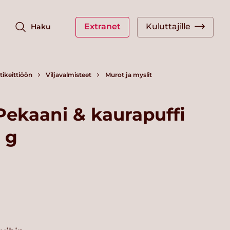
Extranet
Kuluttajille
Haku
ikeittiöön
Viljavalmisteet
Murot ja myslit
Pekaani & kaurapuffi
 g