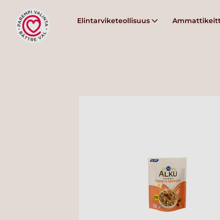
Elintarviketeollisuus
Ammattikeitt