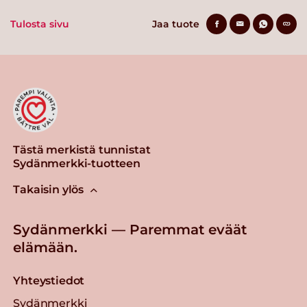
Tulosta sivu
Jaa tuote
Tästä merkistä tunnistat
Sydänmerkki-tuotteen
Takaisin ylös
Sydänmerkki — Paremmat eväät
elämään.
Yhteystiedot
Sydänmerkki