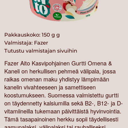
Pakkauskoko: 150 g g
Valmistaja:
Fazer
Tutustu valmistajan sivuihin
Fazer Aito Kasvipohjainen Gurtti Omena &
Kaneli on herkullisen pehmeä välipala, jossa
raikas omenan maku yhdistyy lämpimään
kanelin vivahteeseen ja samettiseen
koostumukseen. Suomessa valmistettu gurtti
on täydennetty kalsiumilla sekä B2-, B12- ja D-
vitamiineilla tukemaan päivittäistä hyvinvointia.
Tämä tasapainoinen herkku sopii täydellisesti
aamupalaksi, välipalaksi tai rauhalliseksi