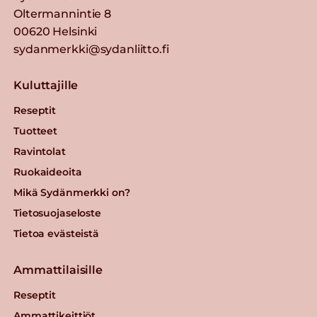
Oltermannintie 8
00620 Helsinki
sydanmerkki@sydanliitto.fi
Kuluttajille
Reseptit
Tuotteet
Ravintolat
Ruokaideoita
Mikä Sydänmerkki on?
Tietosuojaseloste
Tietoa evästeistä
Ammattilaisille
Reseptit
Ammattikeittiöt