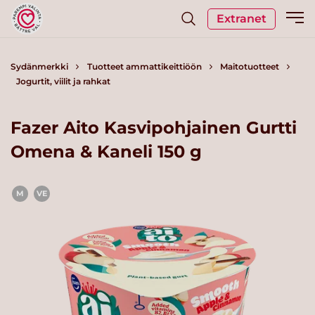
Extranet
Sydänmerkki
Tuotteet ammattikeittiöön
Maitotuotteet
Jogurtit, viilit ja rahkat
Fazer Aito Kasvipohjainen Gurtti
Omena & Kaneli 150 g
M
VE