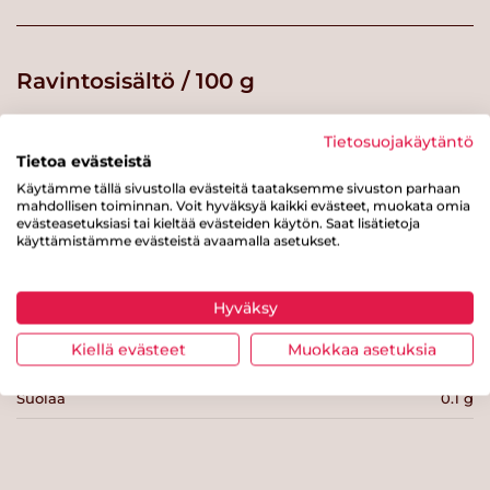
Ravintosisältö / 100 g
Energiaa
92 kcal
Tietosuojakäytäntö
Tietoa evästeistä
Rasvaa
1.8 g
Käytämme tällä sivustolla evästeitä taataksemme sivuston parhaan
mahdollisen toiminnan. Voit hyväksyä kaikki evästeet, muokata omia
josta tyydyttynyttä rasvaa
0.2 g
evästeasetuksiasi tai kieltää evästeiden käytön. Saat lisätietoja
käyttämistämme evästeistä avaamalla asetukset.
Hiilihydraatteja
17 g
josta sokereita
8.2 g
Hyväksy
Kuitua
g
Kiellä evästeet
Muokkaa asetuksia
Proteiinia
1.9 g
Suolaa
0.1 g