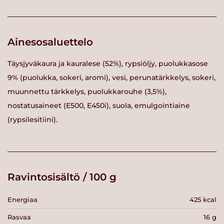
Ainesosaluettelo
Täysjyväkaura ja kauralese (52%), rypsiöljy, puolukkasose
9% (puolukka, sokeri, aromi), vesi, perunatärkkelys, sokeri,
muunnettu tärkkelys, puolukkarouhe (3,5%),
nostatusaineet (E500, E450i), suola, emulgointiaine
(rypsilesitiini).
Ravintosisältö / 100 g
Energiaa
425 kcal
Rasvaa
16 g