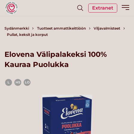
Extranet
Sydänmerkki
Tuotteet ammattikeittiöön
Viljavalmisteet
Pullat, keksit ja korput
Elovena Välipalakeksi 100%
Kauraa Puolukka
L
HS
LO