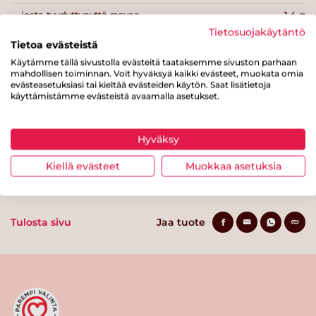
josta tyydyttynyttä rasvaa
1.4 g
Tietosuojakäytäntö
Hiilihydraatteja
56 g
Tietoa evästeistä
Käytämme tällä sivustolla evästeitä taataksemme sivuston parhaan
josta sokereita
15 g
mahdollisen toiminnan. Voit hyväksyä kaikki evästeet, muokata omia
evästeasetuksiasi tai kieltää evästeiden käytön. Saat lisätietoja
Kuitua
11 g
käyttämistämme evästeistä avaamalla asetukset.
Proteiinia
10 g
Suolaa
0.9 g
Hyväksy
Kiellä evästeet
Muokkaa asetuksia
Tulosta sivu
Jaa tuote