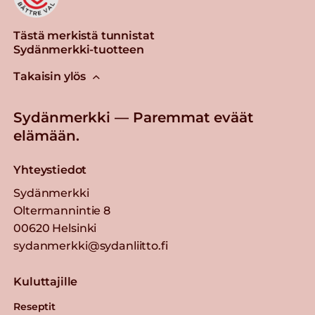
Tästä merkistä tunnistat
Sydänmerkki-tuotteen
Takaisin ylös
Sydänmerkki — Paremmat eväät
elämään.
Yhteystiedot
Sydänmerkki
Oltermannintie 8
00620 Helsinki
sydanmerkki@sydanliitto.fi
Kuluttajille
Reseptit