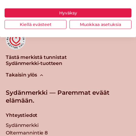
Tulosta sivu
Jaa tuote
Hyväksy
Kiellä evästeet
Muokkaa asetuksia
Tästä merkistä tunnistat
Sydänmerkki-tuotteen
Takaisin ylös
Sydänmerkki — Paremmat eväät
elämään.
Yhteystiedot
Sydänmerkki
Oltermannintie 8