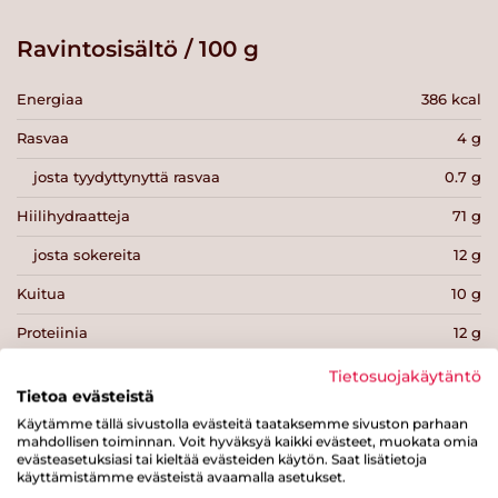
Ravintosisältö / 100 g
Energiaa
386 kcal
Rasvaa
4 g
josta tyydyttynyttä rasvaa
0.7 g
Hiilihydraatteja
71 g
josta sokereita
12 g
Kuitua
10 g
Proteiinia
12 g
Suolaa
0.6 g
Tietosuojakäytäntö
Tietoa evästeistä
Käytämme tällä sivustolla evästeitä taataksemme sivuston parhaan
mahdollisen toiminnan. Voit hyväksyä kaikki evästeet, muokata omia
evästeasetuksiasi tai kieltää evästeiden käytön. Saat lisätietoja
käyttämistämme evästeistä avaamalla asetukset.