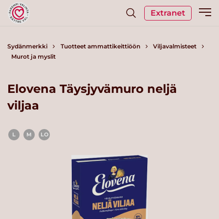
Extranet
Sydänmerkki
Tuotteet ammattikeittiöön
Viljavalmisteet
Murot ja myslit
Elovena Täysjyvämuro neljä
viljaa
L
M
LO