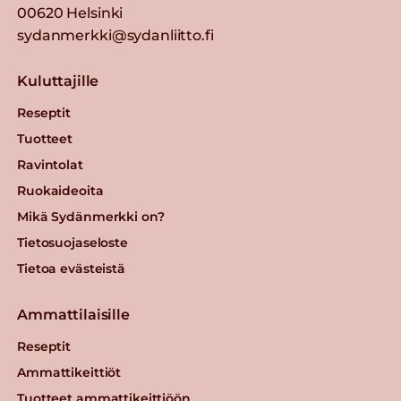
00620 Helsinki
sydanmerkki@sydanliitto.fi
Kuluttajille
Reseptit
Tuotteet
Ravintolat
Ruokaideoita
Mikä Sydänmerkki on?
Tietosuojaseloste
Tietoa evästeistä
Ammattilaisille
Reseptit
Ammattikeittiöt
Tuotteet ammattikeittiöön