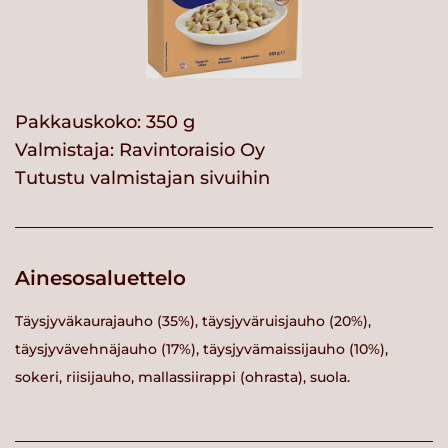
Pakkauskoko: 350 g
Valmistaja:
Ravintoraisio Oy
Tutustu valmistajan sivuihin
Ainesosaluettelo
Täysjyväkaurajauho (35%), täysjyväruisjauho (20%),
täysjyvävehnäjauho (17%), täysjyvämaissijauho (10%),
sokeri, riisijauho, mallassiirappi (ohrasta), suola.