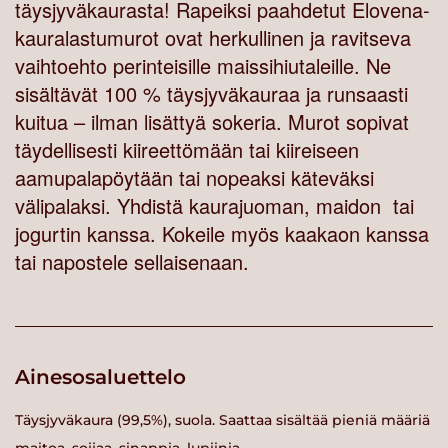
täysjyväkaurasta! Rapeiksi paahdetut Elovena-
kauralastumurot ovat herkullinen ja ravitseva
vaihtoehto perinteisille maissihiutaleille. Ne
sisältävät 100 % täysjyväkauraa ja runsaasti
kuitua – ilman lisättyä sokeria. Murot sopivat
täydellisesti kiireettömään tai kiireiseen
aamupalapöytään tai nopeaksi käteväksi
välipalaksi. Yhdistä kaurajuoman, maidon tai
jogurtin kanssa. Kokeile myös kaakaon kanssa
tai napostele sellaisenaan.
Ainesosaluettelo
Täysjyväkaura (99,5%), suola. Saattaa sisältää pieniä määriä
maitoa, soijaa, sinappia, lupiinia.