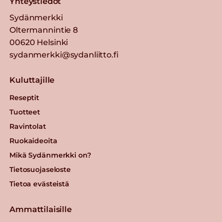
Yhteystiedot
Sydänmerkki
Oltermannintie 8
00620 Helsinki
sydanmerkki@sydanliitto.fi
Kuluttajille
Reseptit
Tuotteet
Ravintolat
Ruokaideoita
Mikä Sydänmerkki on?
Tietosuojaseloste
Tietoa evästeistä
Ammattilaisille