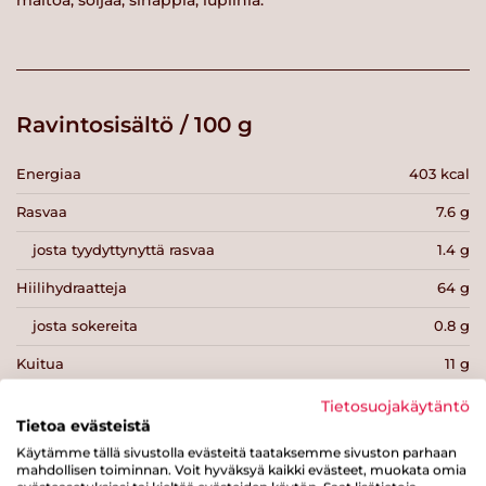
Ravintosisältö / 100 g
Energiaa
403 kcal
Rasvaa
7.6 g
josta tyydyttynyttä rasvaa
1.4 g
Hiilihydraatteja
64 g
josta sokereita
0.8 g
Kuitua
11 g
Proteiinia
15 g
Tietosuojakäytäntö
Tietoa evästeistä
Suolaa
0.5 g
Käytämme tällä sivustolla evästeitä taataksemme sivuston parhaan
mahdollisen toiminnan. Voit hyväksyä kaikki evästeet, muokata omia