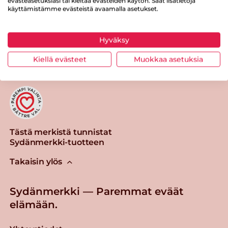
evästeasetuksiasi tai kieltää evästeiden käytön. Saat lisätietoja
käyttämistämme evästeistä avaamalla asetukset.
Tulosta sivu
Jaa tuote
Hyväksy
Kiellä evästeet
Muokkaa asetuksia
Tästä merkistä tunnistat
Sydänmerkki-tuotteen
Takaisin ylös
Sydänmerkki — Paremmat eväät
elämään.