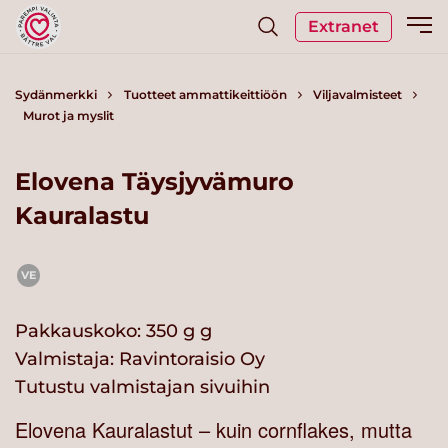
Extranet
Sydänmerkki
Tuotteet ammattikeittiöön
Viljavalmisteet
Murot ja myslit
Elovena Täysjyvämuro
Kauralastu
VE
Pakkauskoko: 350 g g
Valmistaja:
Ravintoraisio Oy
Tutustu valmistajan sivuihin
Elovena Kauralastut – kuin cornflakes, mutta