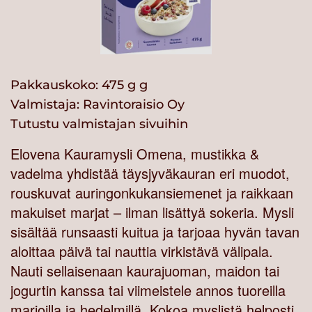
Pakkauskoko: 475 g g
Valmistaja:
Ravintoraisio Oy
Tutustu valmistajan sivuihin
Elovena Kauramysli Omena, mustikka &
vadelma yhdistää täysjyväkauran eri muodot,
rouskuvat auringonkukansiemenet ja raikkaan
makuiset marjat – ilman lisättyä sokeria. Mysli
sisältää runsaasti kuitua ja tarjoaa hyvän tavan
aloittaa päivä tai nauttia virkistävä välipala.
Nauti sellaisenaan kaurajuoman, maidon tai
jogurtin kanssa tai viimeistele annos tuoreilla
marjoilla ja hedelmillä. Kokoa myslistä helposti