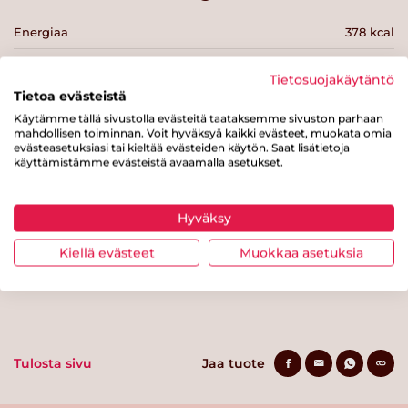
Energiaa
378 kcal
Rasvaa
9.4 g
Tietosuojakäytäntö
josta tyydyttynyttä rasvaa
1.6 g
Tietoa evästeistä
Käytämme tällä sivustolla evästeitä taataksemme sivuston parhaan
Hiilihydraatteja
54 g
mahdollisen toiminnan. Voit hyväksyä kaikki evästeet, muokata omia
evästeasetuksiasi tai kieltää evästeiden käytön. Saat lisätietoja
josta sokereita
6.4 g
käyttämistämme evästeistä avaamalla asetukset.
Kuitua
11 g
Hyväksy
Proteiinia
13 g
Kiellä evästeet
Muokkaa asetuksia
Suolaa
0.1 g
Tulosta sivu
Jaa tuote