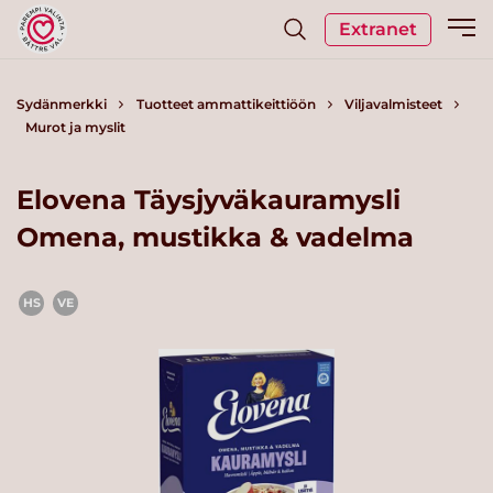
Extranet
Sydänmerkki
Tuotteet ammattikeittiöön
Viljavalmisteet
Murot ja myslit
Elovena Täysjyväkauramysli
Omena, mustikka & vadelma
HS
VE