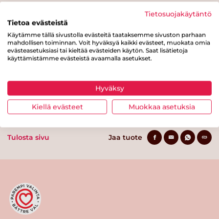
Hiilihydraatteja
55 g
Tietosuojakäytäntö
Tietoa evästeistä
josta sokereita
1.2 g
Käytämme tällä sivustolla evästeitä taataksemme sivuston parhaan
mahdollisen toiminnan. Voit hyväksyä kaikki evästeet, muokata omia
Kuitua
11 g
evästeasetuksiasi tai kieltää evästeiden käytön. Saat lisätietoja
käyttämistämme evästeistä avaamalla asetukset.
Proteiinia
14 g
Suolaa
0 g
Hyväksy
Kiellä evästeet
Muokkaa asetuksia
Tulosta sivu
Jaa tuote