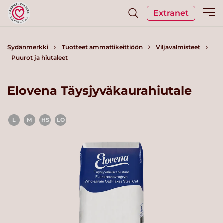
Extranet
Sydänmerkki
Tuotteet ammattikeittiöön
Viljavalmisteet
Puurot ja hiutaleet
Elovena Täysjyväkaurahiutale
L
M
HS
LO