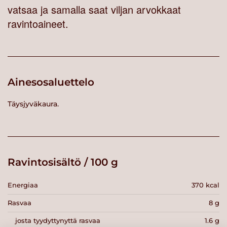
vatsaa ja samalla saat viljan arvokkaat
ravintoaineet.
Ainesosaluettelo
Täysjyväkaura.
Ravintosisältö / 100 g
Energiaa
370 kcal
Rasvaa
8 g
josta tyydyttynyttä rasvaa
1.6 g