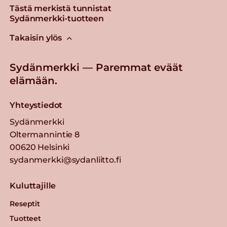
Tästä merkistä tunnistat
Sydänmerkki-tuotteen
Takaisin ylös
Sydänmerkki — Paremmat eväät
elämään.
Yhteystiedot
Sydänmerkki
Oltermannintie 8
00620 Helsinki
sydanmerkki@sydanliitto.fi
Kuluttajille
Reseptit
Tuotteet