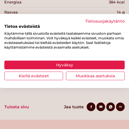
Energiaa
384 kcal
Rasvaa
14 g
Tietosuojakäytäntö
josta tyydyttynyttä rasvaa
1.3 g
Tietoa evästeistä
Hiilihydraatteja
50 g
Käytämme tällä sivustolla evästeitä taataksemme sivuston parhaan
mahdollisen toiminnan. Voit hyväksyä kaikki evästeet, muokata omia
josta sokereita
16 g
evästeasetuksiasi tai kieltää evästeiden käytön. Saat lisätietoja
käyttämistämme evästeistä avaamalla asetukset.
Kuitua
13 g
Proteiinia
7.9 g
Hyväksy
Suolaa
0.9 g
Kiellä evästeet
Muokkaa asetuksia
Tulosta sivu
Jaa tuote