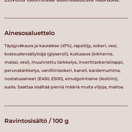
Ainesosaluettelo
Täysjyväkaura ja kauralese (47%), rapsiöljy, sokeri, vesi,
kosteudensäilyttäjä (glyseroli), kuituseos (kikherne,
maissi, vesi), muunnettu tärkkelys, inverttisokerisiirappi,
perunatärkkelys, vanilliinisokeri, kaneli, kardemumma,
nostatusaineet (E450, E500), emulgointiaine (lesitiini),
suola. Saattaa sisältää pieniä määriä muita viljoja, maitoa
Ravintosisältö / 100 g