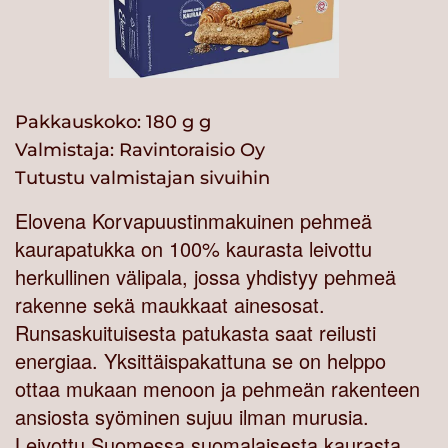
Pakkauskoko: 180 g g
Valmistaja:
Ravintoraisio Oy
Tutustu valmistajan sivuihin
Elovena Korvapuustinmakuinen pehmeä
kaurapatukka on 100% kaurasta leivottu
herkullinen välipala, jossa yhdistyy pehmeä
rakenne sekä maukkaat ainesosat.
Runsaskuituisesta patukasta saat reilusti
energiaa. Yksittäispakattuna se on helppo
ottaa mukaan menoon ja pehmeän rakenteen
ansiosta syöminen sujuu ilman murusia.
Leivottu Suomessa suomalaisesta kaurasta.