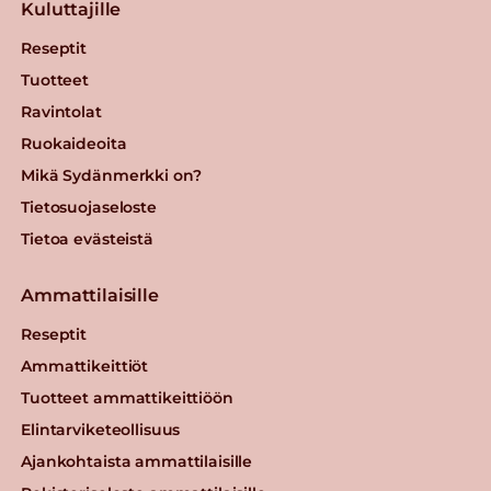
Kuluttajille
Reseptit
Tuotteet
Ravintolat
Ruokaideoita
Mikä Sydänmerkki on?
Tietosuojaseloste
Tietoa evästeistä
Ammattilaisille
Reseptit
Ammattikeittiöt
Tuotteet ammattikeittiöön
Elintarviketeollisuus
Ajankohtaista ammattilaisille