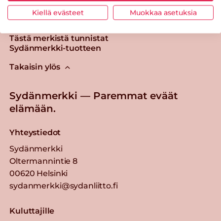
Kiellä evästeet
Muokkaa asetuksia
Tästä merkistä tunnistat
Sydänmerkki-tuotteen
Takaisin ylös
Sydänmerkki — Paremmat eväät
elämään.
Yhteystiedot
Sydänmerkki
Oltermannintie 8
00620 Helsinki
sydanmerkki@sydanliitto.fi
Kuluttajille