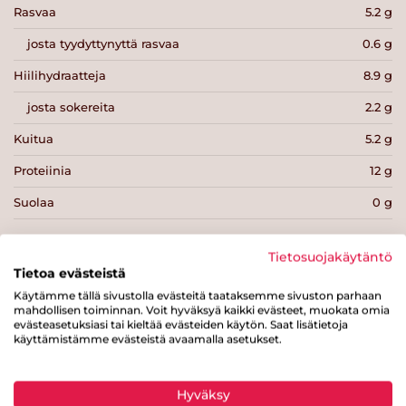
Rasvaa
5.2 g
josta tyydyttynyttä rasvaa
0.6 g
Hiilihydraatteja
8.9 g
josta sokereita
2.2 g
Kuitua
5.2 g
Proteiinia
12 g
Suolaa
0 g
Tietosuojakäytäntö
Tietoa evästeistä
Käytämme tällä sivustolla evästeitä taataksemme sivuston parhaan
Tulosta sivu
Jaa tuote
mahdollisen toiminnan. Voit hyväksyä kaikki evästeet, muokata omia
evästeasetuksiasi tai kieltää evästeiden käytön. Saat lisätietoja
käyttämistämme evästeistä avaamalla asetukset.
Hyväksy