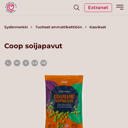
Extranet
Sydänmerkki
Tuotteet ammattikeittiöön
Kasvikset
Coop soijapavut
L
M
G
LO
VE