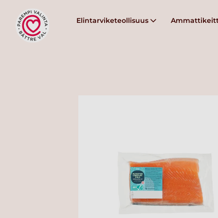
Elintarviketeollisuus
Ammattikeitt