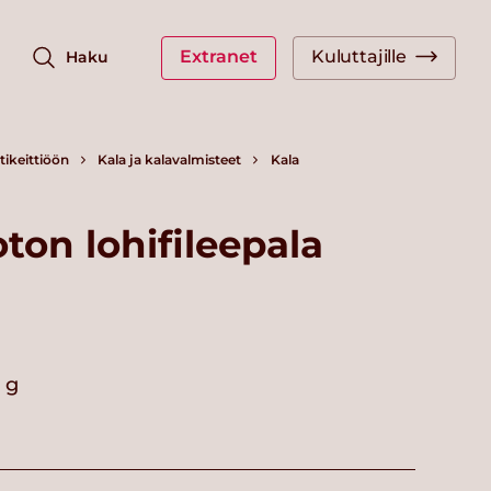
Extranet
Kuluttajille
Haku
ikeittiöön
Kala ja kalavalmisteet
Kala
on lohifileepala
 g