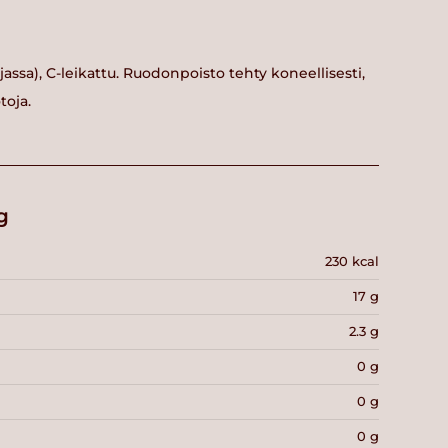
rjassa), C-leikattu. Ruodonpoisto tehty koneellisesti,
otoja.
g
230 kcal
17 g
2.3 g
0 g
0 g
0 g