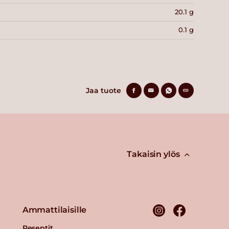
20.1 g
0.1 g
Jaa tuote
Takaisin ylös
Ammattilaisille
Reseptit