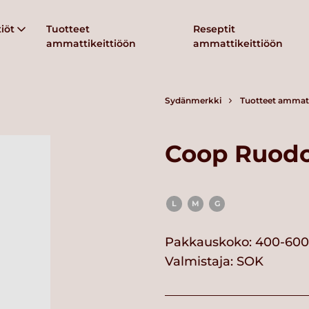
iöt
Tuotteet
Reseptit
ammattikeittiöön
ammattikeittiöön
Sydänmerkki
Tuotteet ammatt
Coop Ruodot
L
M
G
Pakkauskoko: 400-600
Valmistaja:
SOK