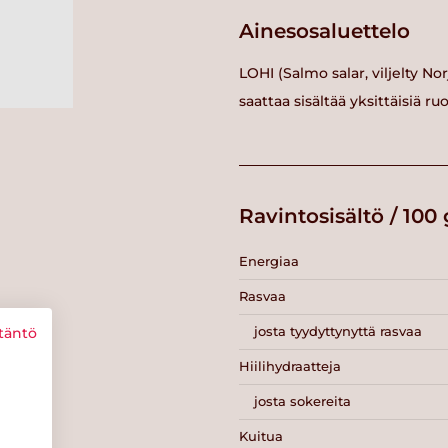
Ainesosaluettelo
LOHI (Salmo salar, viljelty No
saattaa sisältää yksittäisiä ru
Ravintosisältö / 100 
Energiaa
Rasvaa
josta tyydyttynyttä rasvaa
täntö
Hiilihydraatteja
josta sokereita
Kuitua