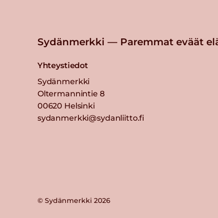
Sydänmerkki — Paremmat eväät el
Yhteystiedot
Sydänmerkki
Oltermannintie 8
00620 Helsinki
sydanmerkki@sydanliitto.fi
© Sydänmerkki 2026