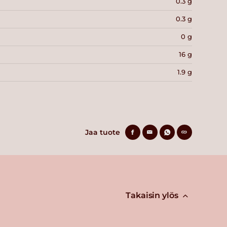
0.3 g
0.3 g
0 g
16 g
1.9 g
Jaa tuote
Takaisin ylös