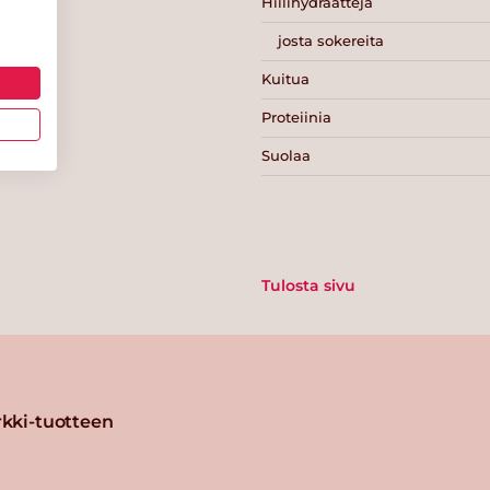
Hiilihydraatteja
josta sokereita
Kuitua
Proteiinia
Suolaa
Tulosta sivu
kki-tuotteen