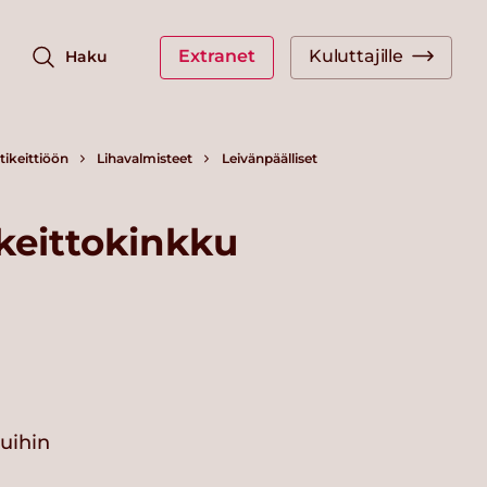
Extranet
Kuluttajille
Haku
ikeittiöön
Lihavalmisteet
Leivänpäälliset
keittokinkku
vuihin