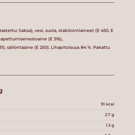
stettu: Saksa), vesi, suola, stabilointiaineet (E 450, E
 hapettumisenestoaine (E 316),
, säilöntäaine (E 250). Lihapitoisuus 84 %. Pakattu
g
91 kcal
2.7 g
1.3 g