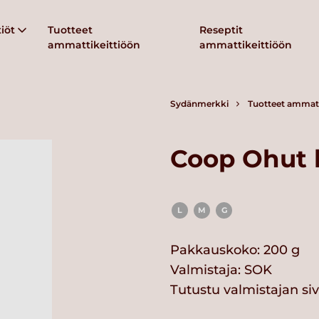
iöt
Tuotteet
Reseptit
ammattikeittiöön
ammattikeittiöön
Sydänmerkki
Tuotteet ammatt
Coop Ohut 
L
M
G
Pakkauskoko: 200 g
Valmistaja:
SOK
Tutustu valmistajan si