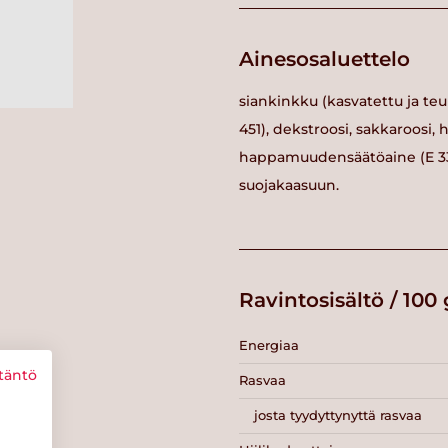
Ainesosaluettelo
siankinkku (kasvatettu ja teura
451), dekstroosi, sakkaroosi,
happamuudensäätöaine (E 331)
suojakaasuun.
Ravintosisältö / 100 
Energiaa
täntö
Rasvaa
josta tyydyttynyttä rasvaa