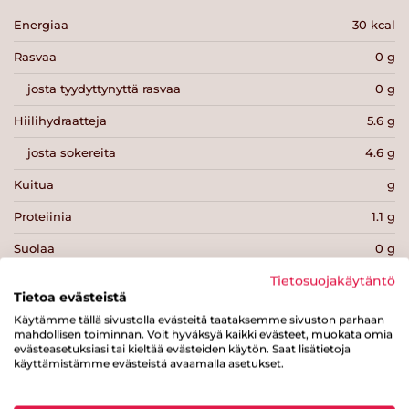
Energiaa
30 kcal
Rasvaa
0 g
josta tyydyttynyttä rasvaa
0 g
Hiilihydraatteja
5.6 g
josta sokereita
4.6 g
Kuitua
g
Proteiinia
1.1 g
Suolaa
0 g
Tietosuojakäytäntö
Tietoa evästeistä
Käytämme tällä sivustolla evästeitä taataksemme sivuston parhaan
mahdollisen toiminnan. Voit hyväksyä kaikki evästeet, muokata omia
evästeasetuksiasi tai kieltää evästeiden käytön. Saat lisätietoja
Tulosta sivu
Jaa tuote
käyttämistämme evästeistä avaamalla asetukset.