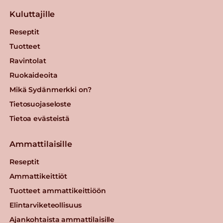
Kuluttajille
Reseptit
Tuotteet
Ravintolat
Ruokaideoita
Mikä Sydänmerkki on?
Tietosuojaseloste
Tietoa evästeistä
Ammattilaisille
Reseptit
Ammattikeittiöt
Tuotteet ammattikeittiöön
Elintarviketeollisuus
Ajankohtaista ammattilaisille