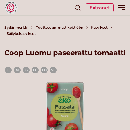
Extranet
Sydänmerkki
Tuotteet ammattikeittiöön
Kasvikset
Säilykekasvikset
Coop Luomu paseerattu tomaatti
L
M
G
LU
LO
VE