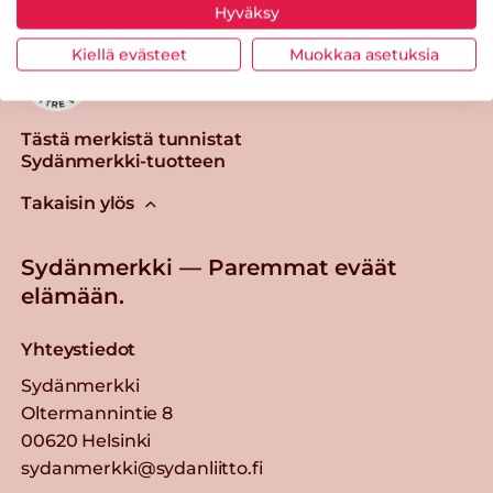
Hyväksy
Kiellä evästeet
Muokkaa asetuksia
Tästä merkistä tunnistat
Sydänmerkki-tuotteen
Takaisin ylös
Sydänmerkki — Paremmat eväät
elämään.
Yhteystiedot
Sydänmerkki
Oltermannintie 8
00620 Helsinki
sydanmerkki@sydanliitto.fi