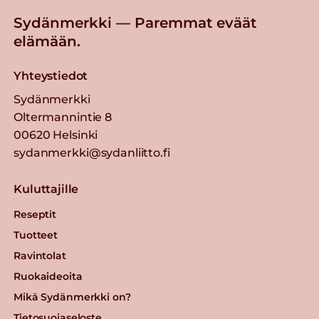
Sydänmerkki — Paremmat eväät
elämään.
Yhteystiedot
Sydänmerkki
Oltermannintie 8
00620 Helsinki
sydanmerkki@sydanliitto.fi
Kuluttajille
Reseptit
Tuotteet
Ravintolat
Ruokaideoita
Mikä Sydänmerkki on?
Tietosuojaseloste