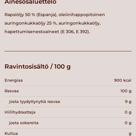
Ainesosaluettelo
Rapsiöljy 50 % (Espanja), oleiinihappopitoinen
auringonkukkaöljy 25 %, auringonkukkaöljy,
hapettumisenestoaineet (E 306, E 392).
Ravintosisältö / 100 g
Energiaa
900 kcal
Rasvaa
100 g
josta tyydyttynyttä rasvaa
9 g
Hiilihydraatteja
0 g
josta sokereita
0 g
Kuitua
g