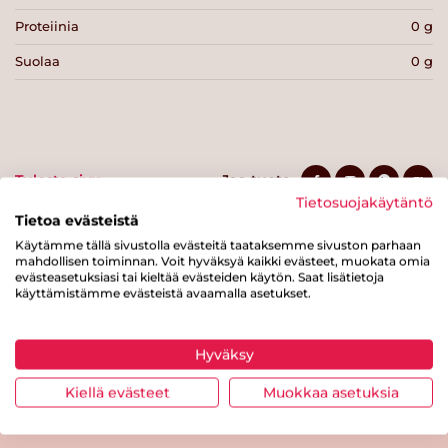
Proteiinia
0 g
Suolaa
0 g
Tulosta sivu
Jaa tuote
Tietosuojakäytäntö
Tietoa evästeistä
Käytämme tällä sivustolla evästeitä taataksemme sivuston parhaan
mahdollisen toiminnan. Voit hyväksyä kaikki evästeet, muokata omia
evästeasetuksiasi tai kieltää evästeiden käytön. Saat lisätietoja
käyttämistämme evästeistä avaamalla asetukset.
Hyväksy
Tästä merkistä tunnistat
Sydänmerkki-tuotteen
Kiellä evästeet
Muokkaa asetuksia
Takaisin ylös