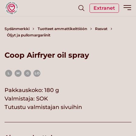
Extranet
Sydänmerkki
Tuotteet ammattikeittiöön
Rasvat
Öljyt ja pullomargariinit
Coop Airfryer oil spray
L
M
G
LO
Pakkauskoko: 180 g
Valmistaja:
SOK
Tutustu valmistajan sivuihin