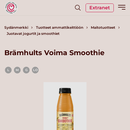
Extranet
Sydänmerkki
Tuotteet ammattikeittiöön
Maitotuotteet
Juotavat jogurtit ja smoothiet
Brämhults Voima Smoothie
L
M
G
LO