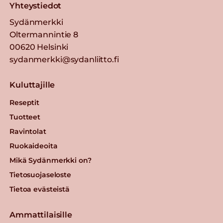
Yhteystiedot
Sydänmerkki
Oltermannintie 8
00620 Helsinki
sydanmerkki@sydanliitto.fi
Kuluttajille
Reseptit
Tuotteet
Ravintolat
Ruokaideoita
Mikä Sydänmerkki on?
Tietosuojaseloste
Tietoa evästeistä
Ammattilaisille