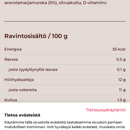
acerolamarjamurska (5%), sitruskuitu, D-vitamiini.
Ravintosisältö / 100 g
Energiaa
55 kcal
Rasvaa
0.5 g
josta tyydyttynyttä rasvaa
0.1 g
Hiilihydraatteja
12 g
josta sokereita
11 g
Kuitua
1.3 g
Tietosuojakäytäntö
Proteiinia
0.6 g
Tietoa evästeistä
Suolaa
0 g
Käytämme tällä sivustolla evästeitä taataksemme sivuston parhaan
mahdollisen toiminnan. Voit hyväksyä kaikki evästeet, muokata omia