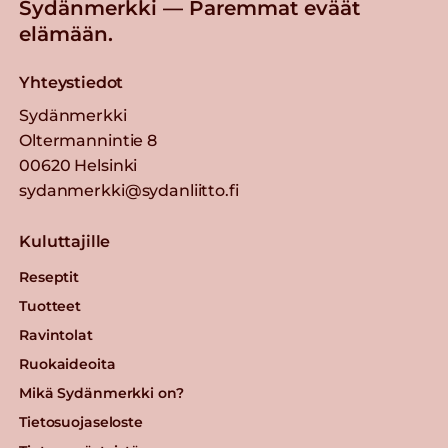
Sydänmerkki — Paremmat eväät
elämään.
Yhteystiedot
Sydänmerkki
Oltermannintie 8
00620 Helsinki
sydanmerkki@sydanliitto.fi
Kuluttajille
Reseptit
Tuotteet
Ravintolat
Ruokaideoita
Mikä Sydänmerkki on?
Tietosuojaseloste