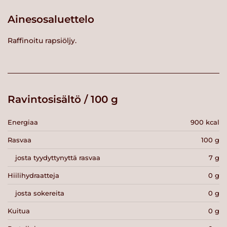
Ainesosaluettelo
Raffinoitu rapsiöljy.
Ravintosisältö / 100 g
Energiaa
900 kcal
Rasvaa
100 g
josta tyydyttynyttä rasvaa
7 g
Hiilihydraatteja
0 g
josta sokereita
0 g
Kuitua
0 g