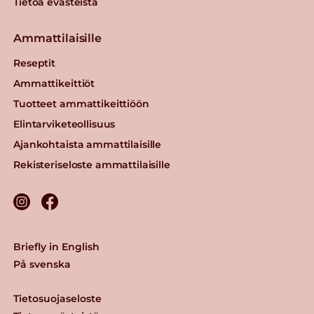
Tietoa evästeistä
Ammattilaisille
Reseptit
Ammattikeittiöt
Tuotteet ammattikeittiöön
Elintarviketeollisuus
Ajankohtaista ammattilaisille
Rekisteriseloste ammattilaisille
Briefly in English
På svenska
Tietosuojaseloste