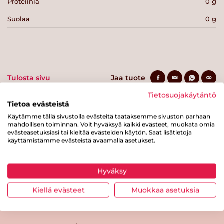
Proteiinia
0 g
Suolaa
0 g
Tulosta sivu
Jaa tuote
Tietosuojakäytäntö
Tietoa evästeistä
Käytämme tällä sivustolla evästeitä taataksemme sivuston parhaan
mahdollisen toiminnan. Voit hyväksyä kaikki evästeet, muokata omia
evästeasetuksiasi tai kieltää evästeiden käytön. Saat lisätietoja
käyttämistämme evästeistä avaamalla asetukset.
Tästä merkistä tunnistat
Hyväksy
Sydänmerkki-tuotteen
Kiellä evästeet
Muokkaa asetuksia
Takaisin ylös