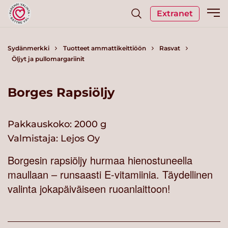
Extranet
Sydänmerkki
Tuotteet ammattikeittiöön
Rasvat
Öljyt ja pullomargariinit
Borges Rapsiöljy
Pakkauskoko: 2000 g
Valmistaja:
Lejos Oy
Borgesin rapsiöljy hurmaa hienostuneella
maullaan – runsaasti E-vitamiinia. Täydellinen
valinta jokapäiväiseen ruoanlaittoon!