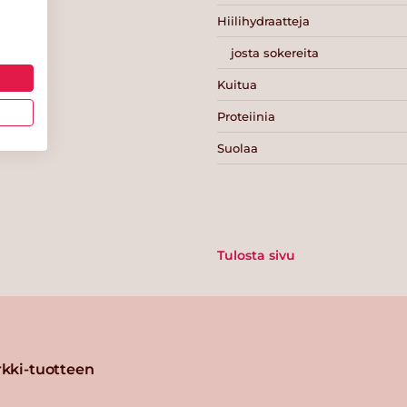
Hiilihydraatteja
josta sokereita
Kuitua
Proteiinia
Suolaa
Tulosta sivu
kki-tuotteen