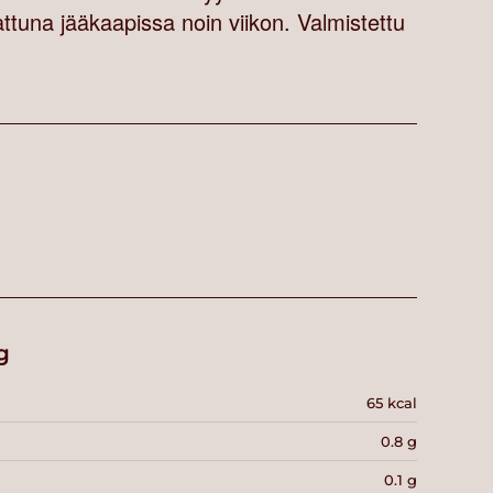
una jääkaapissa noin viikon. Valmistettu
g
65 kcal
0.8 g
0.1 g