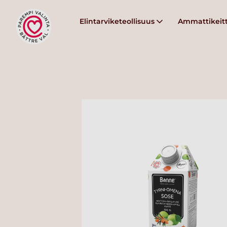
Elintarviketeollisuus
Ammattikeitt