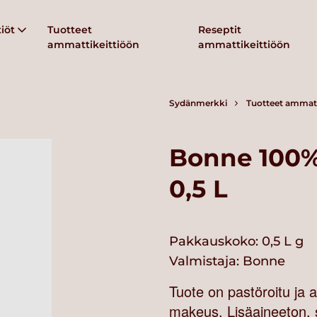
iöt
Tuotteet
Reseptit
ammattikeittiöön
ammattikeittiöön
Sydänmerkki
Tuotteet ammatt
Bonne 100%
0,5 L
Pakkauskoko: 0,5 L g
Valmistaja:
Bonne
Tuote on pastöroitu ja 
makeus. Lisäaineeton, 