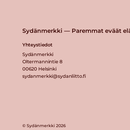
Sydänmerkki — Paremmat eväät el
Yhteystiedot
Sydänmerkki
Oltermannintie 8
00620 Helsinki
sydanmerkki@sydanliitto.fi
© Sydänmerkki 2026