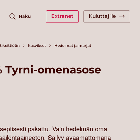
Extranet
Kuluttajille
Haku
ikeittiöön
Kasvikset
Hedelmät ja marjat
 Tyrni-omenasose
aseptisesti pakattu. Vain hedelmän oma
säilöntäaineeton. Säilyy avaamattomana