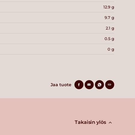
12.9 g
9.7 g
2.1 g
0.5 g
0 g
Jaa tuote
Takaisin ylös