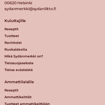
00620 Helsinki
sydanmerkki@sydanliitto.fi
Kuluttajille
Reseptit
Tuotteet
Ravintolat
Ruokaideoita
Mikä Sydänmerkki on?
Tietosuojaseloste
Tietoa evästeistä
Ammattilaisille
Reseptit
Ammattikeittiöt
Tuotteet ammattikeittiöön