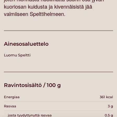
kuoriosan kuidusta ja kivennäisistä jää
valmiiseen Spelttihelmeen.
Ainesosaluettelo
Luomu Speltti
Ravintosisältö / 100 g
Energiaa
361 kcal
Rasvaa
3 g
josta tyydyttynyttä rasvaa
0.5 g