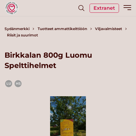
Extranet
Sydänmerkki
Tuotteet ammattikeittiöön
Viljavalmisteet
Riisit ja suurimot
Birkkalan 800g Luomu
Spelttihelmet
LU
HS