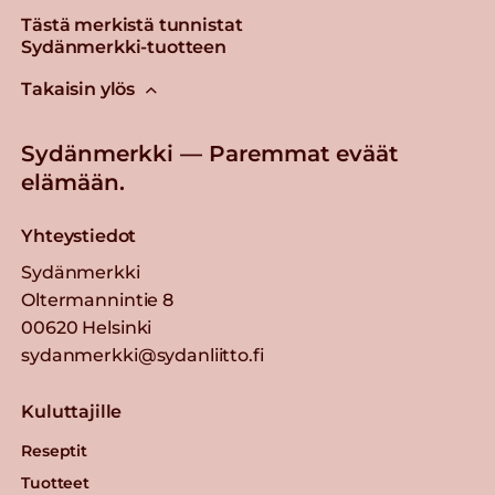
Tästä merkistä tunnistat
Sydänmerkki-tuotteen
Takaisin ylös
Sydänmerkki — Paremmat eväät
elämään.
Yhteystiedot
Sydänmerkki
Oltermannintie 8
00620 Helsinki
sydanmerkki@sydanliitto.fi
Kuluttajille
Reseptit
Tuotteet