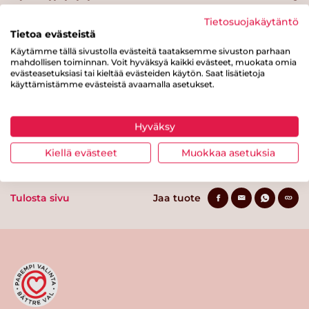
Hiilihydraatteja
70 g
Tietosuojakäytäntö
Tietoa evästeistä
josta sokereita
0.9 g
Käytämme tällä sivustolla evästeitä taataksemme sivuston parhaan
mahdollisen toiminnan. Voit hyväksyä kaikki evästeet, muokata omia
Kuitua
9 g
evästeasetuksiasi tai kieltää evästeiden käytön. Saat lisätietoja
käyttämistämme evästeistä avaamalla asetukset.
Proteiinia
13 g
Suolaa
0 g
Hyväksy
Kiellä evästeet
Muokkaa asetuksia
Tulosta sivu
Jaa tuote