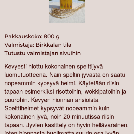
Pakkauskoko: 800 g
Valmistaja:
Birkkalan tila
Tutustu valmistajan sivuihin
Kevyesti hiottu kokonainen spelttijyvä
luomutuotteena. Näin speltin jyvästä on saatu
nopeammin kypsyvä helmi. Käytetään riisin
tapaan esimerkiksi risottoihin, wokkipatoihin ja
puurohin. Kevyen hionnan ansioista
Spelttihelmet kypsyvät nopeammin kuin
kokonainen jyvä, noin 20 minuutissa riisin
tapaan. Jyvien käsittely on hyvin hellävarainen,
joten hionnasta huolimatta suurin osa jyvän