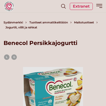
Extranet
Sydänmerkki
Tuotteet ammattikeittiöön
Maitotuotteet
Jogurtit, viilit ja rahkat
Benecol Persikkajogurtti
L
G