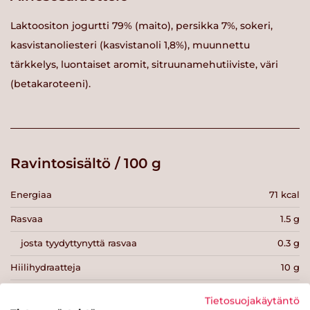
Laktoositon jogurtti 79% (maito), persikka 7%, sokeri,
kasvistanoliesteri (kasvistanoli 1,8%), muunnettu
tärkkelys, luontaiset aromit, sitruunamehutiiviste, väri
(betakaroteeni).
Ravintosisältö / 100 g
Energiaa
71 kcal
Rasvaa
1.5 g
josta tyydyttynyttä rasvaa
0.3 g
Hiilihydraatteja
10 g
josta sokereita
8.9 g
Tietosuojakäytäntö