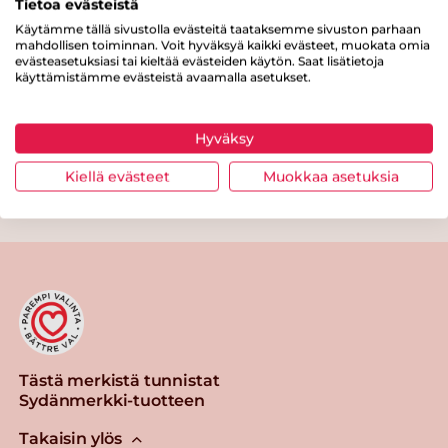
Tietoa evästeistä
Kuitua
0 g
Käytämme tällä sivustolla evästeitä taataksemme sivuston parhaan
Proteiinia
3.8 g
mahdollisen toiminnan. Voit hyväksyä kaikki evästeet, muokata omia
evästeasetuksiasi tai kieltää evästeiden käytön. Saat lisätietoja
käyttämistämme evästeistä avaamalla asetukset.
Suolaa
0.1 g
Hyväksy
Kiellä evästeet
Muokkaa asetuksia
Tulosta sivu
Jaa tuote
Tästä merkistä tunnistat
Sydänmerkki-tuotteen
Takaisin ylös