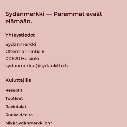
Sydänmerkki — Paremmat eväät
elämään.
Yhteystiedot
Sydänmerkki
Oltermannintie 8
00620 Helsinki
sydanmerkki@sydanliitto.fi
Kuluttajille
Reseptit
Tuotteet
Ravintolat
Ruokaideoita
Mikä Sydänmerkki on?