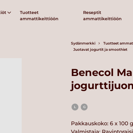
iöt
Tuotteet
Reseptit
ammattikeittiöön
ammattikeittiöön
Sydänmerkki
Tuotteet ammatt
Juotavat jogurtit ja smoothiet
Benecol Ma
jogurttijuo
L
G
Pakkauskoko: 6 x 100 g
Valmistaja:
Ravintorais