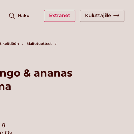
Extranet
Kuluttajille
Haku
ikeittiöön
Maitotuotteet
ngo & ananas
ma
 g
io Oy