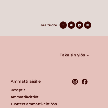
Jaa tuote
Takaisin ylös
Ammattilaisille
Reseptit
Ammattikeittiöt
Tuotteet ammattikeittiöön