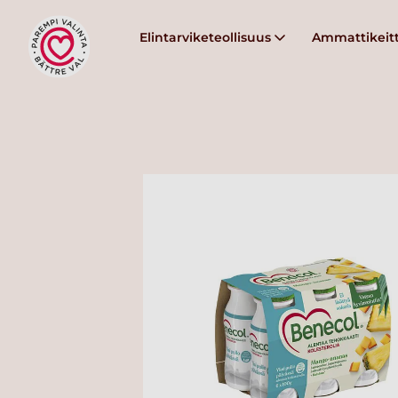
Elintarviketeollisuus
Ammattikeitt