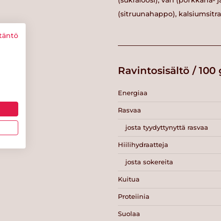
(sukraloosi), väri (porkkana-
(sitruunahappo), kalsiumsitraa
täntö
Ravintosisältö / 100 
Energiaa
Rasvaa
josta tyydyttynyttä rasvaa
Hiilihydraatteja
josta sokereita
Kuitua
Proteiinia
Suolaa