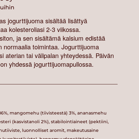
vuihin
jogurttijuoma sisältää lisättyä
taa kolesteroliasi 2-3 viikossa.
siton, ja sen sisältämä kalsium edistää
 normaalia toimintaa. Jogurttijuoma
si aterian tai välipalan yhteydessä. Päivän
 on yhdessä jogurttijuomapullossa.
) 86%, mangomehu (tiivisteestä) 3%, ananasmehu
esteri (kasvistanoli 2%), stabilointiaineet (pektiini,
hutiiviste, luonnolliset aromit, makeutusaine