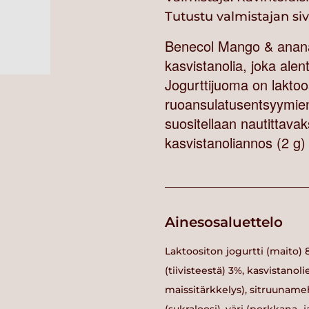
Tutustu valmistajan si
Benecol Mango & ananas 
kasvistanolia, joka alen
Jogurttijuoma on laktoo
ruoansulatusentsyymien
suositellaan nautittavak
kasvistanoliannos (2 g)
Ainesosaluettelo
Laktoositon jogurtti (maito
(tiivisteestä) 3%, kasvistanoli
maissitärkkelys), sitruuname