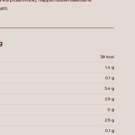
 ja kurpitsatiiviste), happamuudensäätöaine
tti.
g
38 kcal
1.4 g
0.1 g
3.4 g
2.9 g
0 g
2.9 g
0.1 g