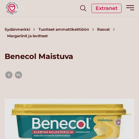
Extranet
Sydänmerkki
Tuotteet ammattikeittiöön
Rasvat
Margariinit ja levitteet
Benecol Maistuva
G
VL