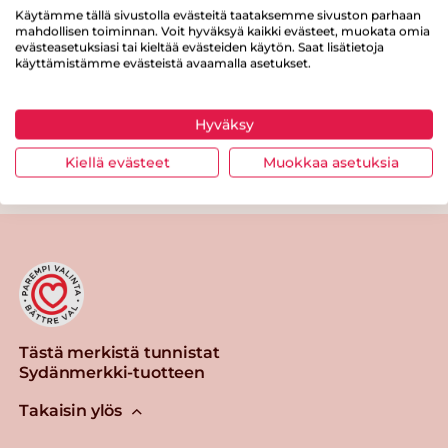
Proteiinia
0.5 g
Käytämme tällä sivustolla evästeitä taataksemme sivuston parhaan
mahdollisen toiminnan. Voit hyväksyä kaikki evästeet, muokata omia
evästeasetuksiasi tai kieltää evästeiden käytön. Saat lisätietoja
Suolaa
1 g
käyttämistämme evästeistä avaamalla asetukset.
Hyväksy
Kiellä evästeet
Muokkaa asetuksia
Tulosta sivu
Jaa tuote
Tästä merkistä tunnistat
Sydänmerkki-tuotteen
Takaisin ylös