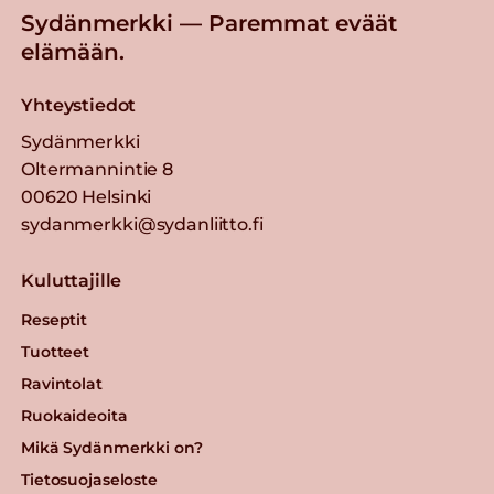
Sydänmerkki — Paremmat eväät
elämään.
Yhteystiedot
Sydänmerkki
Oltermannintie 8
00620 Helsinki
sydanmerkki@sydanliitto.fi
Kuluttajille
Reseptit
Tuotteet
Ravintolat
Ruokaideoita
Mikä Sydänmerkki on?
Tietosuojaseloste