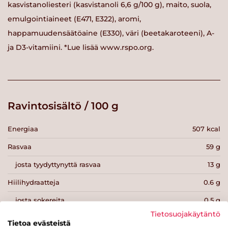
kasvistanoliesteri (kasvistanoli 6,6 g/100 g), maito, suola,
emulgointiaineet (E471, E322), aromi,
happamuudensäätöaine (E330), väri (beetakaroteeni), A-
ja D3-vitamiini. *Lue lisää www.rspo.org.
Ravintosisältö / 100 g
Energiaa
507 kcal
Rasvaa
59 g
josta tyydyttynyttä rasvaa
13 g
Hiilihydraatteja
0.6 g
josta sokereita
0.5 g
Tietosuojakäytäntö
Kuitua
0 g
Tietoa evästeistä