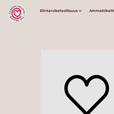
Elintarviketeollisuus
Ammattikeitt