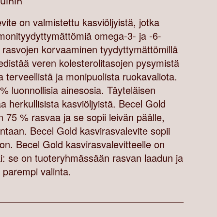
vuihin
ite on valmistettu kasviöljyistä, jotka
 monityydyttymättömiä omega-3- ja -6-
n rasvojen korvaaminen tyydyttymättömillä
 edistää veren kolesterolitasojen pysymistä
 terveellistä ja monipuolista ruokavaliota.
% luonnollisia ainesosia. Täyteläisen
herkullisista kasviöljyistä. Becel Gold
n 75 % rasvaa ja se sopii leivän päälle,
ontaan. Becel Gold kasvirasvalevite sopii
n. Becel Gold kasvirasvalevitteelle on
: se on tuoteryhmässään rasvan laadun ja
parempi valinta.