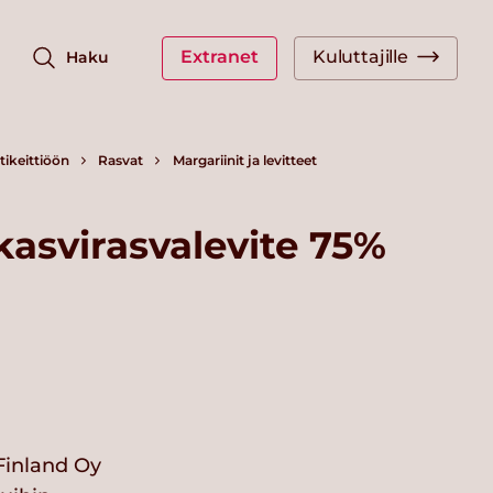
Extranet
Kuluttajille
Haku
ikeittiöön
Rasvat
Margariinit ja levitteet
kasvirasvalevite 75%
Finland Oy