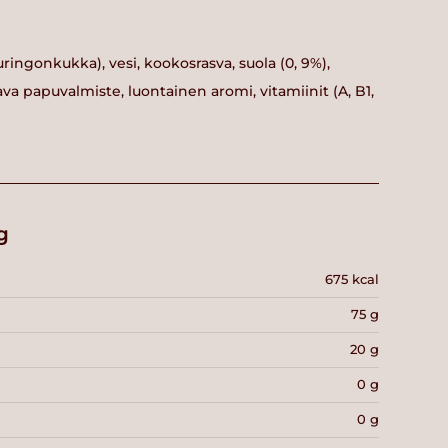
auringonkukka), vesi, kookosrasva, suola (0, 9%),
fava papuvalmiste, luontainen aromi, vitamiinit (A, B1,
g
675 kcal
75 g
20 g
0 g
0 g