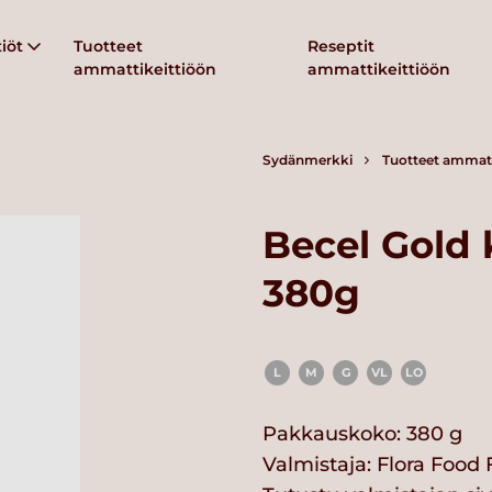
iöt
Tuotteet
Reseptit
ammattikeittiöön
ammattikeittiöön
Sydänmerkki
Tuotteet ammatt
Becel Gold 
380g
L
M
G
VL
LO
Pakkauskoko: 380 g
Valmistaja:
Flora Food 