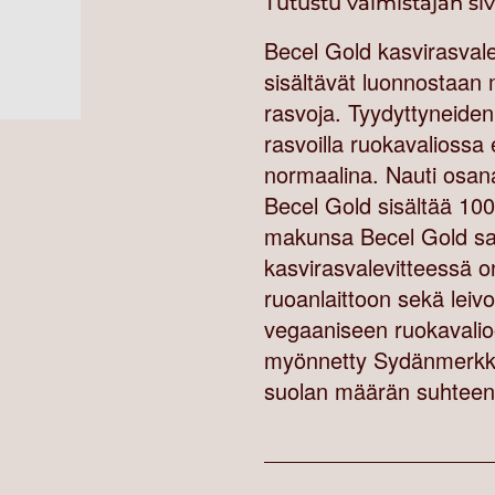
Tutustu valmistajan si
Becel Gold kasvirasvalev
sisältävät luonnostaan
rasvoja. Tyydyttyneide
rasvoilla ruokavaliossa
normaalina. Nauti osana
Becel Gold sisältää 100
makunsa Becel Gold saa 
kasvirasvalevitteessä o
ruoanlaittoon sekä leiv
vegaaniseen ruokavalioo
myönnetty Sydänmerkki
suolan määrän suhteen 