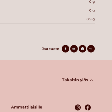
0 g
0 g
0.9 g
Jaa tuote
Takaisin ylös
Ammattilaisille