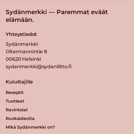
Sydänmerkki — Paremmat eväät
elämään.
Yhteystiedot
Sydänmerkki
Oltermannintie 8
00620 Helsinki
sydanmerkki@sydanliitto.fi
Kuluttajille
Reseptit
Tuotteet
Ravintolat
Ruokaideoita
Mikä Sydänmerkki on?