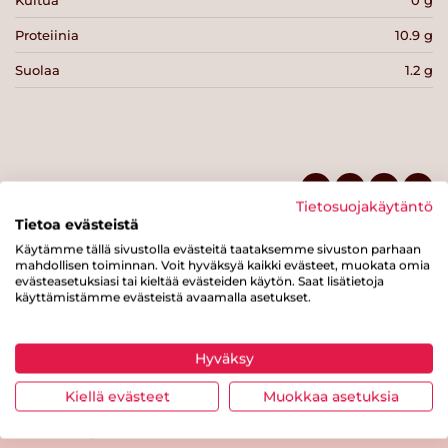
Proteiinia
10.9 g
Suolaa
1.2 g
Tulosta sivu
Jaa tuote
Tietosuojakäytäntö
Tietoa evästeistä
Käytämme tällä sivustolla evästeitä taataksemme sivuston parhaan
mahdollisen toiminnan. Voit hyväksyä kaikki evästeet, muokata omia
evästeasetuksiasi tai kieltää evästeiden käytön. Saat lisätietoja
käyttämistämme evästeistä avaamalla asetukset.
Hyväksy
Tästä merkistä tunnistat
Sydänmerkki-tuotteen
Kiellä evästeet
Muokkaa asetuksia
Takaisin ylös