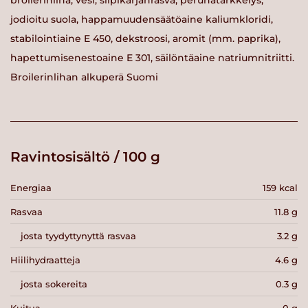
broilerinliha, vesi, siipikarjanrasva, perunatärkkelys,
jodioitu suola, happamuudensäätöaine kaliumkloridi,
stabilointiaine E 450, dekstroosi, aromit (mm. paprika),
hapettumisenestoaine E 301, säilöntäaine natriumnitriitti.
Broilerinlihan alkuperä Suomi
Ravintosisältö / 100 g
Energiaa
159 kcal
Rasvaa
11.8 g
josta tyydyttynyttä rasvaa
3.2 g
Hiilihydraatteja
4.6 g
josta sokereita
0.3 g
Kuitua
0 g