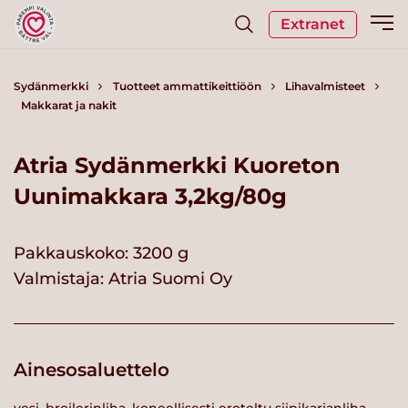
Extranet
Sydänmerkki
Tuotteet ammattikeittiöön
Lihavalmisteet
Makkarat ja nakit
Atria Sydänmerkki Kuoreton
Uunimakkara 3,2kg/80g
Pakkauskoko: 3200 g
Valmistaja:
Atria Suomi Oy
Ainesosaluettelo