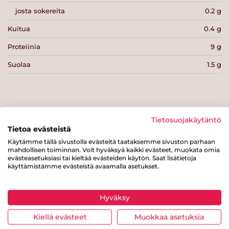
josta sokereita
0.2 g
Kuitua
0.4 g
Proteiinia
9 g
Suolaa
1.5 g
Tietosuojakäytäntö
Tulosta sivu
Jaa tuote
Tietoa evästeistä
Käytämme tällä sivustolla evästeitä taataksemme sivuston parhaan
mahdollisen toiminnan. Voit hyväksyä kaikki evästeet, muokata omia
evästeasetuksiasi tai kieltää evästeiden käytön. Saat lisätietoja
käyttämistämme evästeistä avaamalla asetukset.
Hyväksy
Kiellä evästeet
Muokkaa asetuksia
Tästä merkistä tunnistat
Sydänmerkki-tuotteen