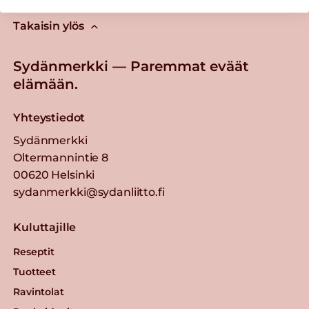
Takaisin ylös
Sydänmerkki — Paremmat eväät
elämään.
Yhteystiedot
Sydänmerkki
Oltermannintie 8
00620 Helsinki
sydanmerkki@sydanliitto.fi
Kuluttajille
Reseptit
Tuotteet
Ravintolat