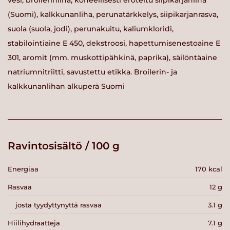
vesi, broilerinliha, koneellisesti eroteltu siipikarjanliha
(Suomi), kalkkunanliha, perunatärkkelys, siipikarjanrasva,
suola (suola, jodi), perunakuitu, kaliumkloridi,
stabilointiaine E 450, dekstroosi, hapettumisenestoaine E
301, aromit (mm. muskottipähkinä, paprika), säilöntäaine
natriumnitriitti, savustettu etikka. Broilerin- ja
kalkkunanlihan alkuperä Suomi
Ravintosisältö / 100 g
Energiaa
170 kcal
Rasvaa
12 g
josta tyydyttynyttä rasvaa
3.1 g
Hiilihydraatteja
7.1 g