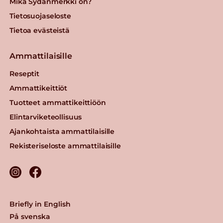
Mikä Sydänmerkki on?
Tietosuojaseloste
Tietoa evästeistä
Ammattilaisille
Reseptit
Ammattikeittiöt
Tuotteet ammattikeittiöön
Elintarviketeollisuus
Ajankohtaista ammattilaisille
Rekisteriseloste ammattilaisille
Briefly in English
På svenska