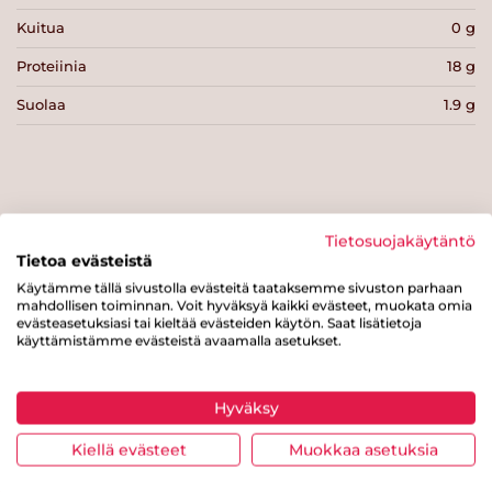
Kuitua
0 g
Proteiinia
18 g
Suolaa
1.9 g
Tulosta sivu
Jaa tuote
Tietosuojakäytäntö
Tietoa evästeistä
Käytämme tällä sivustolla evästeitä taataksemme sivuston parhaan
mahdollisen toiminnan. Voit hyväksyä kaikki evästeet, muokata omia
evästeasetuksiasi tai kieltää evästeiden käytön. Saat lisätietoja
käyttämistämme evästeistä avaamalla asetukset.
Hyväksy
Tästä merkistä tunnistat
Kiellä evästeet
Muokkaa asetuksia
Sydänmerkki-tuotteen