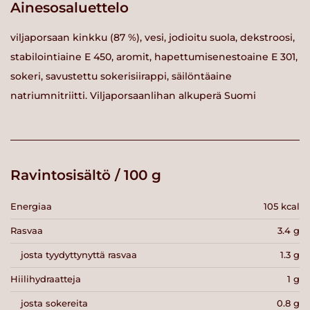
Ainesosaluettelo
viljaporsaan kinkku (87 %), vesi, jodioitu suola, dekstroosi,
stabilointiaine E 450, aromit, hapettumisenestoaine E 301,
sokeri, savustettu sokerisiirappi, säilöntäaine
natriumnitriitti. Viljaporsaanlihan alkuperä Suomi
Ravintosisältö / 100 g
Energiaa
105 kcal
Rasvaa
3.4 g
josta tyydyttynyttä rasvaa
1.3 g
Hiilihydraatteja
1 g
josta sokereita
0.8 g