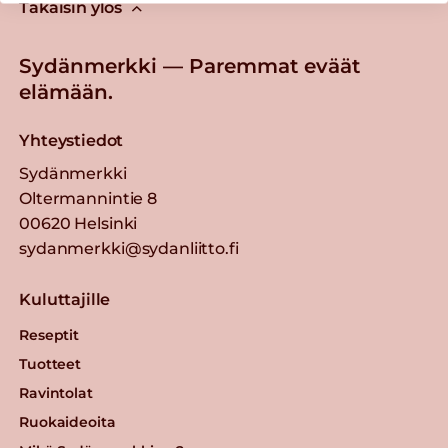
Takaisin ylös
Sydänmerkki — Paremmat eväät
elämään.
Yhteystiedot
Sydänmerkki
Oltermannintie 8
00620 Helsinki
sydanmerkki@sydanliitto.fi
Kuluttajille
Reseptit
Tuotteet
Ravintolat
Ruokaideoita