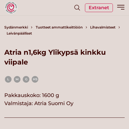
Extranet
Sydänmerkki
Tuotteet ammattikeittiöön
Lihavalmisteet
Leivänpäälliset
Atria n1,6kg Ylikypsä kinkku
viipale
L
M
G
HS
Pakkauskoko: 1600 g
Valmistaja:
Atria Suomi Oy