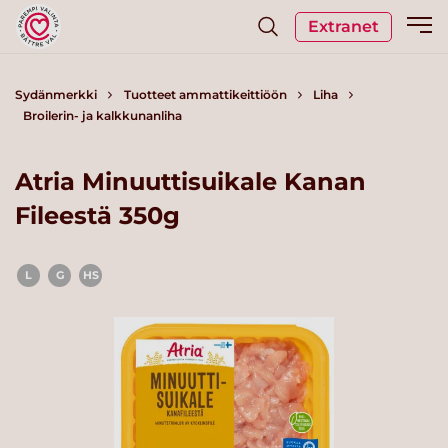
Extranet
Sydänmerkki
Tuotteet ammattikeittiöön
Liha
Broilerin- ja kalkkunanliha
Atria Minuuttisuikale Kanan
Fileestä 350g
L
G
HS