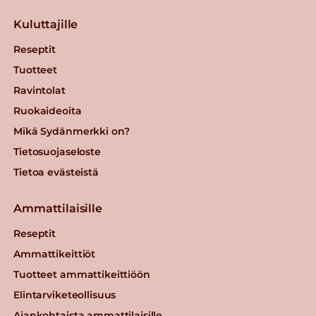
Kuluttajille
Reseptit
Tuotteet
Ravintolat
Ruokaideoita
Mikä Sydänmerkki on?
Tietosuojaseloste
Tietoa evästeistä
Ammattilaisille
Reseptit
Ammattikeittiöt
Tuotteet ammattikeittiöön
Elintarviketeollisuus
Ajankohtaista ammattilaisille