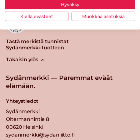
Hyväksy
Kiellä evästeet
Muokkaa asetuksia
Tästä merkistä tunnistat
Sydänmerkki-tuotteen
Takaisin ylös
Sydänmerkki — Paremmat eväät
elämään.
Yhteystiedot
Sydänmerkki
Oltermannintie 8
00620 Helsinki
sydanmerkki@sydanliitto.fi