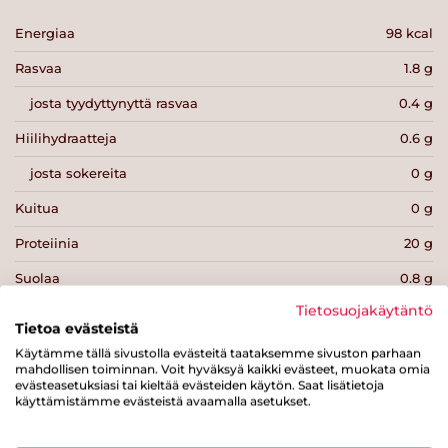
Energiaa
98 kcal
Rasvaa
1.8 g
josta tyydyttynyttä rasvaa
0.4 g
Hiilihydraatteja
0.6 g
josta sokereita
0 g
Kuitua
0 g
Proteiinia
20 g
Suolaa
0.8 g
Tietosuojakäytäntö
Tietoa evästeistä
Käytämme tällä sivustolla evästeitä taataksemme sivuston parhaan
mahdollisen toiminnan. Voit hyväksyä kaikki evästeet, muokata omia
evästeasetuksiasi tai kieltää evästeiden käytön. Saat lisätietoja
Tulosta sivu
Jaa tuote
käyttämistämme evästeistä avaamalla asetukset.