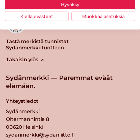
Hyväksy
Kiellä evästeet
Muokkaa asetuksia
Tästä merkistä tunnistat
Sydänmerkki-tuotteen
Takaisin ylös
Sydänmerkki — Paremmat eväät
elämään.
Yhteystiedot
Sydänmerkki
Oltermannintie 8
00620 Helsinki
sydanmerkki@sydanliitto.fi