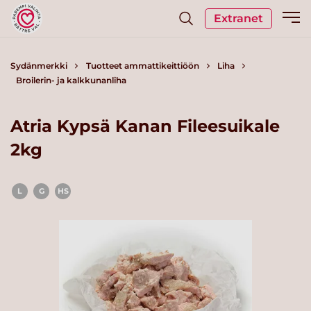
Extranet
Sydänmerkki
Tuotteet ammattikeittiöön
Liha
Broilerin- ja kalkkunanliha
Atria Kypsä Kanan Fileesuikale
2kg
L
G
HS