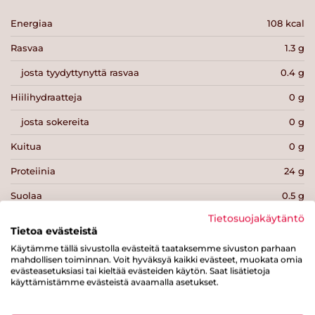
Energiaa
108 kcal
Rasvaa
1.3 g
josta tyydyttynyttä rasvaa
0.4 g
Hiilihydraatteja
0 g
josta sokereita
0 g
Kuitua
0 g
Proteiinia
24 g
Suolaa
0.5 g
Tietosuojakäytäntö
Tietoa evästeistä
Käytämme tällä sivustolla evästeitä taataksemme sivuston parhaan
mahdollisen toiminnan. Voit hyväksyä kaikki evästeet, muokata omia
evästeasetuksiasi tai kieltää evästeiden käytön. Saat lisätietoja
Tulosta sivu
Jaa tuote
käyttämistämme evästeistä avaamalla asetukset.