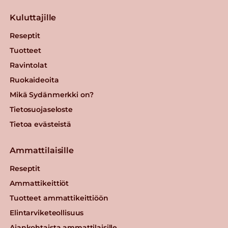
Kuluttajille
Reseptit
Tuotteet
Ravintolat
Ruokaideoita
Mikä Sydänmerkki on?
Tietosuojaseloste
Tietoa evästeistä
Ammattilaisille
Reseptit
Ammattikeittiöt
Tuotteet ammattikeittiöön
Elintarviketeollisuus
Ajankohtaista ammattilaisille