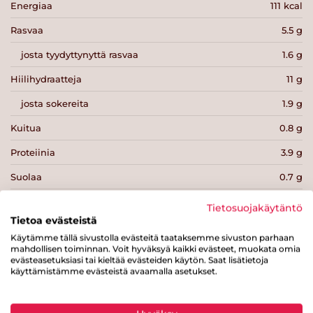
Energiaa
111 kcal
Rasvaa
5.5 g
josta tyydyttynyttä rasvaa
1.6 g
Hiilihydraatteja
11 g
josta sokereita
1.9 g
Kuitua
0.8 g
Proteiinia
3.9 g
Suolaa
0.7 g
Tietosuojakäytäntö
Tietoa evästeistä
Käytämme tällä sivustolla evästeitä taataksemme sivuston parhaan
mahdollisen toiminnan. Voit hyväksyä kaikki evästeet, muokata omia
Tulosta sivu
Jaa tuote
evästeasetuksiasi tai kieltää evästeiden käytön. Saat lisätietoja
käyttämistämme evästeistä avaamalla asetukset.