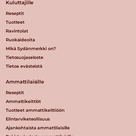
Kuluttajille
Reseptit
Tuotteet
Ravintolat
Ruokaideoita
Mikä Sydänmerkki on?
Tietosuojaseloste
Tietoa evästeistä
Ammattilaisille
Reseptit
Ammattikeittiöt
Tuotteet ammattikeittiöön
Elintarviketeollisuus
Ajankohtaista ammattilaisille