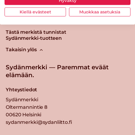
Hyväksy
Kiellä evästeet
Muokkaa asetuksia
Tästä merkistä tunnistat
Sydänmerkki-tuotteen
Takaisin ylös
Sydänmerkki — Paremmat eväät
elämään.
Yhteystiedot
Sydänmerkki
Oltermannintie 8
00620 Helsinki
sydanmerkki@sydanliitto.fi