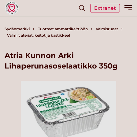
Extranet
Sydänmerkki
Tuotteet ammattikeittiöön
Valmisruoat
Valmiit ateriat, keitot ja kastikkeet
Atria Kunnon Arki
Lihaperunasoselaatikko 350g