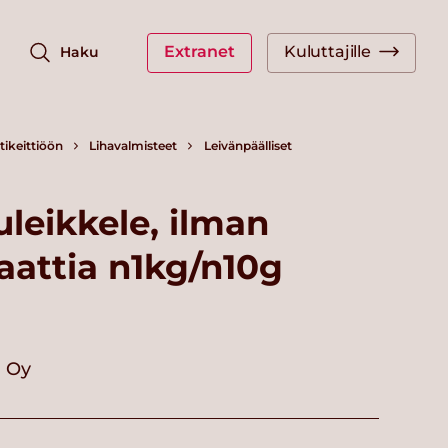
Extranet
Kuluttajille
Haku
ikeittiöön
Lihavalmisteet
Leivänpäälliset
uleikkele, ilman
faattia n1kg/n10g
i Oy