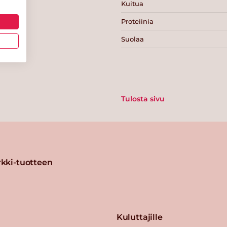
Kuitua
Proteiinia
Suolaa
Tulosta sivu
kki-tuotteen
Kuluttajille