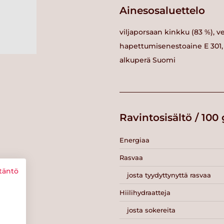
Ainesosaluettelo
viljaporsaan kinkku (83 %), ve
hapettumisenestoaine E 301, s
alkuperä Suomi
Ravintosisältö / 100 
Energiaa
Rasvaa
täntö
josta tyydyttynyttä rasvaa
Hiilihydraatteja
josta sokereita