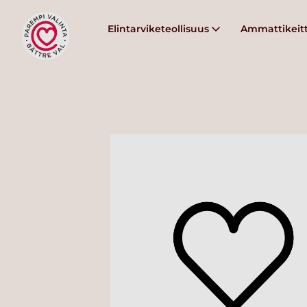
Elintarviketeollisuus
Ammattikeitt