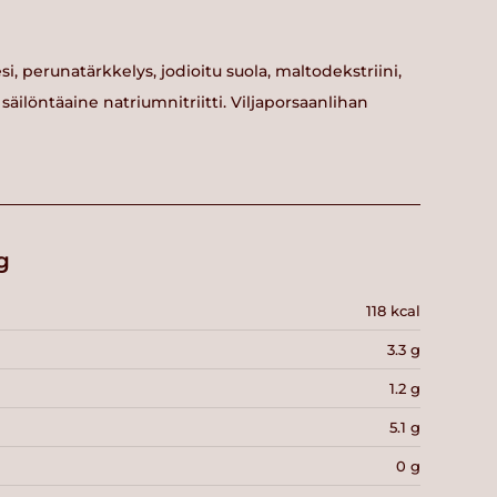
si, perunatärkkelys, jodioitu suola, maltodekstriini,
äilöntäaine natriumnitriitti. Viljaporsaanlihan
g
118 kcal
3.3 g
1.2 g
5.1 g
0 g