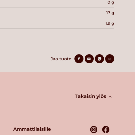
0 g
17 g
1.9 g
Jaa tuote
Takaisin ylös
Ammattilaisille