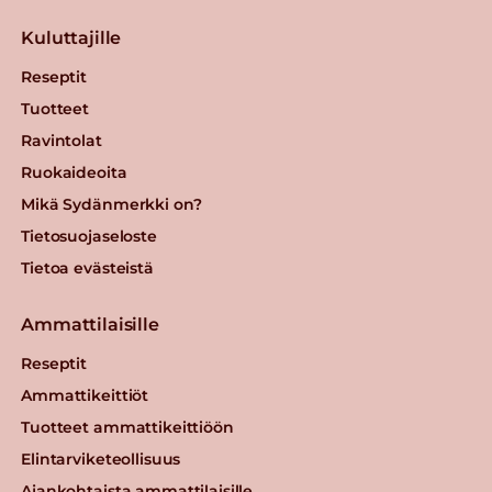
Kuluttajille
Reseptit
Tuotteet
Ravintolat
Ruokaideoita
Mikä Sydänmerkki on?
Tietosuojaseloste
Tietoa evästeistä
Ammattilaisille
Reseptit
Ammattikeittiöt
Tuotteet ammattikeittiöön
Elintarviketeollisuus
Ajankohtaista ammattilaisille