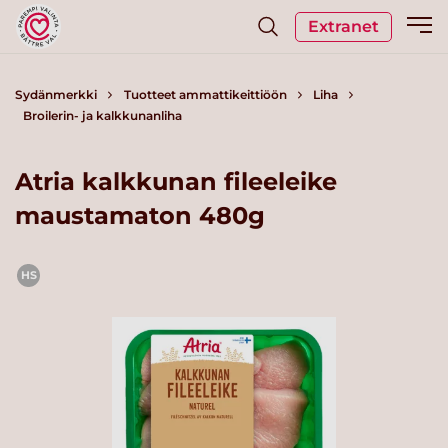
Extranet
Sydänmerkki
Tuotteet ammattikeittiöön
Liha
Broilerin- ja kalkkunanliha
Atria kalkkunan fileeleike
maustamaton 480g
HS