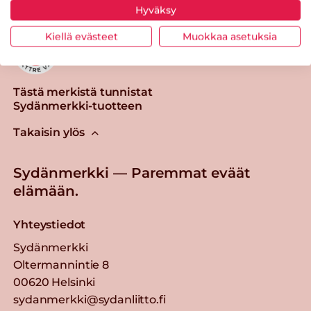
Hyväksy
Kiellä evästeet
Muokkaa asetuksia
Tästä merkistä tunnistat
Sydänmerkki-tuotteen
Takaisin ylös
Sydänmerkki — Paremmat eväät
elämään.
Yhteystiedot
Sydänmerkki
Oltermannintie 8
00620 Helsinki
sydanmerkki@sydanliitto.fi