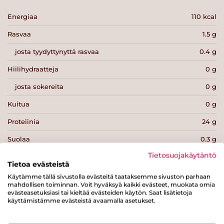
Energiaa
110 kcal
Rasvaa
1.5 g
josta tyydyttynyttä rasvaa
0.4 g
Hiilihydraatteja
0 g
josta sokereita
0 g
Kuitua
0 g
Proteiinia
24 g
Suolaa
0.3 g
Tietosuojakäytäntö
Tietoa evästeistä
Käytämme tällä sivustolla evästeitä taataksemme sivuston parhaan
mahdollisen toiminnan. Voit hyväksyä kaikki evästeet, muokata omia
evästeasetuksiasi tai kieltää evästeiden käytön. Saat lisätietoja
Tulosta sivu
Jaa tuote
käyttämistämme evästeistä avaamalla asetukset.