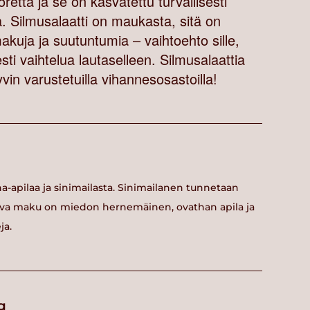
oretta ja se on kasvatettu turvallisesti
a. Silmusalaatti on maukasta, sitä on
 makuja ja suutuntumia – vaihtoehto sille,
ti vaihtelua lautaselleen. Silmusalaattia
vin varustetuilla vihannesosastoilla!
na-apilaa ja sinimailasta. Sinimailanen tunnetaan
ttava maku on miedon hernemäinen, ovathan apila ja
ja.
g