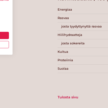
Energiaa
Rasvaa
josta tyydyttynyttä rasvaa
Hiilihydraatteja
josta sokereita
Kuitua
Proteiinia
Suolaa
Tulosta sivu