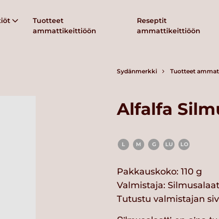
iöt
Tuotteet
Reseptit
ammattikeittiöön
ammattikeittiöön
Sydänmerkki
Tuotteet ammatt
Alfalfa Silm
L
M
G
LU
LO
Pakkauskoko: 110 g
Valmistaja:
Silmusalaat
Tutustu valmistajan si