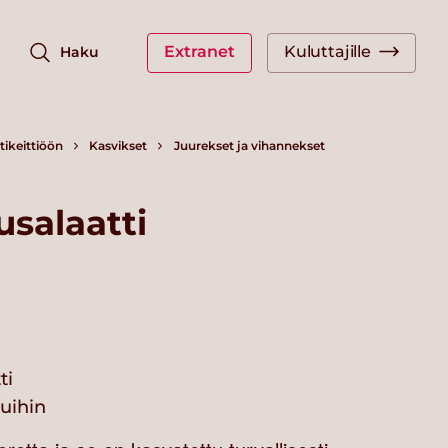
Extranet
Kuluttajille
Haku
ikeittiöön
Kasvikset
Juurekset ja vihannekset
usalaatti
ti
vuihin