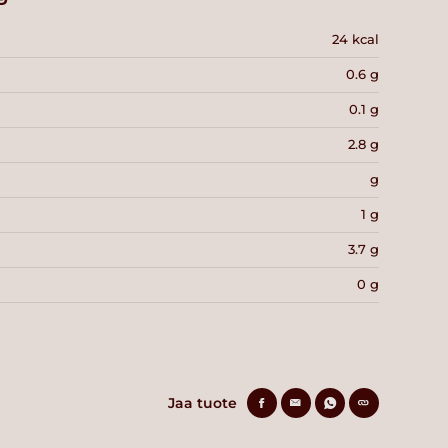
24 kcal
0.6 g
0.1 g
2.8 g
g
1 g
3.7 g
0 g
Jaa tuote