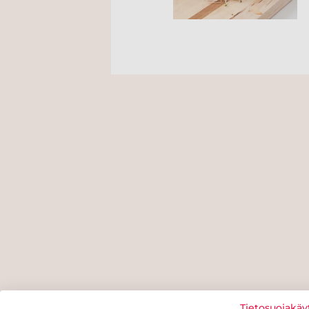
Tietosuojakäy