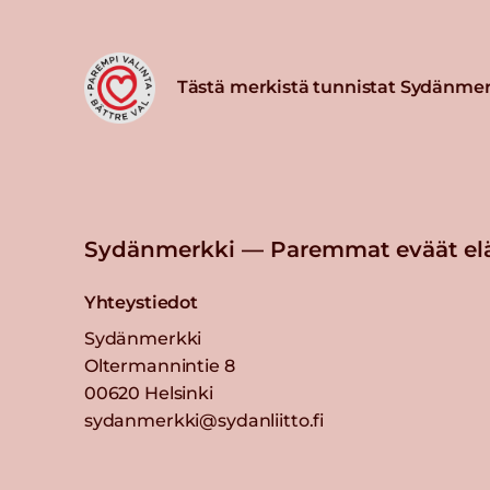
Tästä merkistä tunnistat Sydänmer
Sydänmerkki — Paremmat eväät el
Yhteystiedot
Sydänmerkki
Oltermannintie 8
00620 Helsinki
sydanmerkki@sydanliitto.fi