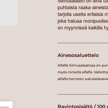
Silmusalaatti on aina tu
puhtaista raaka-aineist
tarjolla useita erilaisia
joka haluaa monipuolises
on myynnissä kaikilla hy
Ainesosaluettelo
Alfalfa Silmusalaatissa on pu
myös nimellä alfalfa. Valloi
alfalfa herneen sukulaiskasve
Ravintosisältö / 100 
täntö