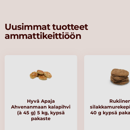
Uusimmat tuotteet
ammattikeittiöön
Hyvä Apaja
Rukiine
Ahvenanmaan kalapihvi
silakkamurekep
(à 45 g) 5 kg, kypsä
40 g kypsä paka
pakaste