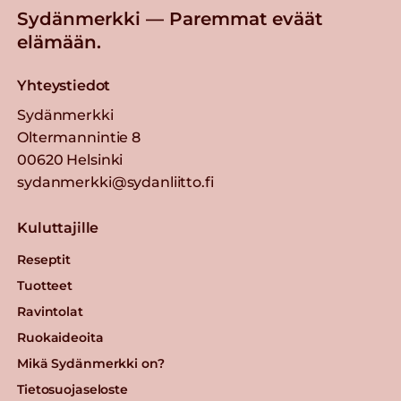
Sydänmerkki — Paremmat eväät
elämään.
Yhteystiedot
Sydänmerkki
Oltermannintie 8
00620 Helsinki
sydanmerkki@sydanliitto.fi
Kuluttajille
Reseptit
Tuotteet
Ravintolat
Ruokaideoita
Mikä Sydänmerkki on?
Tietosuojaseloste