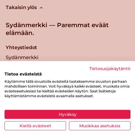
Takaisin ylös
Sydänmerkki — Paremmat eväät
elämään.
Yhteystiedot
Sydänmerkki
Oltermannintie 8
Tietosuojakäytäntö
00620 Helsinki
Tietoa evästeistä
sydanmerkki@sydanliitto.fi
Käytämme tällä sivustolla evästeitä taataksemme sivuston parhaan
mahdollisen toiminnan. Voit hyväksyä kaikki evästeet, muokata omia
evästeasetuksiasi tai kieltää evästeiden käytön. Saat lisätietoja
Kuluttajille
käyttämistämme evästeistä avaamalla asetukset.
Reseptit
Hyväksy
Tuotteet
Ravintolat
Kiellä evästeet
Muokkaa asetuksia
Ruokaideoita