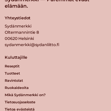
elämään.
Yhteystiedot
Sydänmerkki
Oltermannintie 8
00620 Helsinki
sydanmerkki@sydanliitto.fi
Kuluttajille
Reseptit
Tuotteet
Ravintolat
Ruokaideoita
Mikä Sydänmerkki on?
Tietosuojaseloste
Tietoa evästeistä