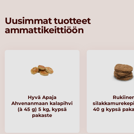
Uusimmat tuotteet
ammattikeittiöön
Hyvä Apaja
Rukiine
Ahvenanmaan kalapihvi
silakkamurekep
(à 45 g) 5 kg, kypsä
40 g kypsä paka
pakaste