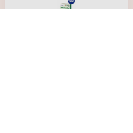
Millac Cooking/ Ruoka 15%, UHT, 1litra,
laktoositon
Oatly Ruokaan 1L