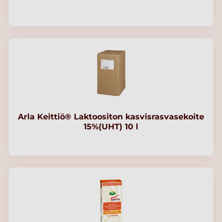
Arla Keittiö® Laktoositon kasvisrasvasekoite
15%(UHT) 10 l