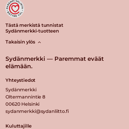
Tästä merkistä tunnistat
Sydänmerkki-tuotteen
Takaisin ylös
Sydänmerkki — Paremmat eväät
elämään.
Yhteystiedot
Sydänmerkki
Oltermannintie 8
00620 Helsinki
sydanmerkki@sydanliitto.fi
Kuluttajille