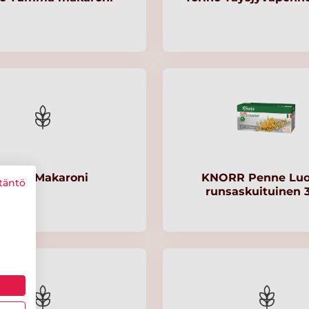
Metro Makaroni
KNORR Penne Lu
täntö
runsaskuituinen 