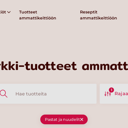
iöt
Tuotteet
Reseptit
ammattikeittiöön
ammattikeittiöön
kki-tuotteet ammatti
1
Raja
Pastat ja nuudelit