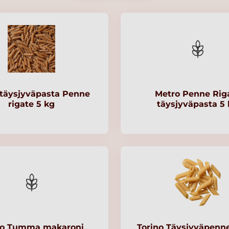
täysjyväpasta Penne
Metro Penne Rig
rigate 5 kg
täysjyväpasta 5
ro Tumma makaroni
Torino Täysjyväpenn