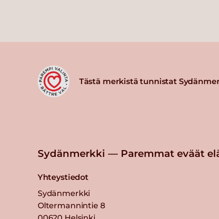
Tästä merkistä tunnistat Sydänmer
Sydänmerkki — Paremmat eväät el
Yhteystiedot
Sydänmerkki
Oltermannintie 8
00620 Helsinki