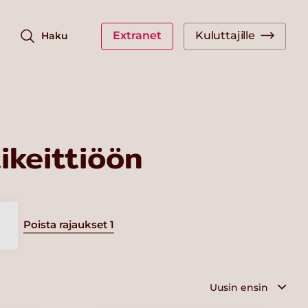
Extranet
Kuluttajille
Haku
keittiöön
Poista rajaukset
1
a