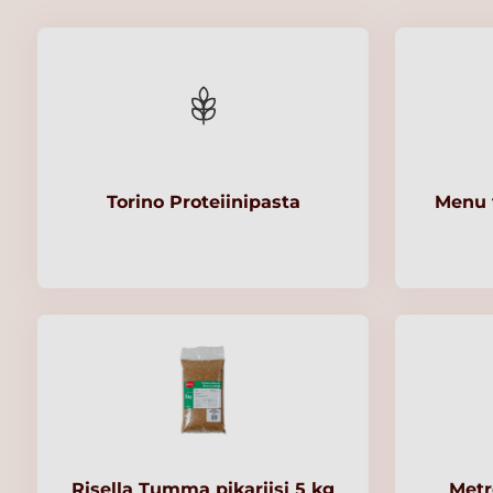
Torino Proteiinipasta
Menu 
Risella Tumma pikariisi 5 kg
Met