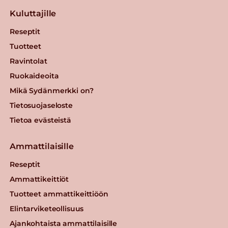
Kuluttajille
Reseptit
Tuotteet
Ravintolat
Ruokaideoita
Mikä Sydänmerkki on?
Tietosuojaseloste
Tietoa evästeistä
Ammattilaisille
Reseptit
Ammattikeittiöt
Tuotteet ammattikeittiöön
Elintarviketeollisuus
Ajankohtaista ammattilaisille