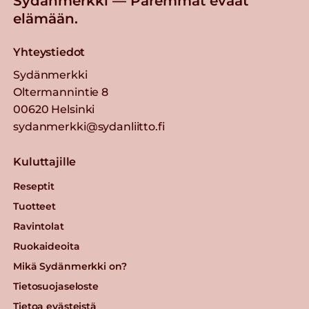
Sydänmerkki — Paremmat eväät
elämään.
Yhteystiedot
Sydänmerkki
Oltermannintie 8
00620 Helsinki
sydanmerkki@sydanliitto.fi
Kuluttajille
Reseptit
Tuotteet
Ravintolat
Ruokaideoita
Mikä Sydänmerkki on?
Tietosuojaseloste
Tietoa evästeistä