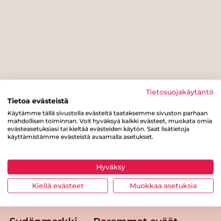
Tietosuojakäytäntö
Tietoa evästeistä
Käytämme tällä sivustolla evästeitä taataksemme sivuston parhaan
mahdollisen toiminnan. Voit hyväksyä kaikki evästeet, muokata omia
evästeasetuksiasi tai kieltää evästeiden käytön. Saat lisätietoja
käyttämistämme evästeistä avaamalla asetukset.
Tästä merkistä tunnistat
Hyväksy
Sydänmerkki-tuotteen
Kiellä evästeet
Muokkaa asetuksia
Takaisin ylös