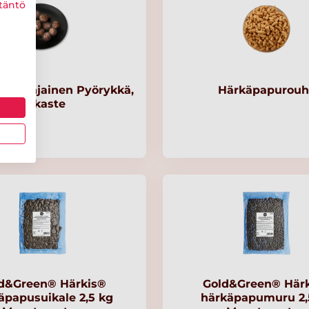
täntö
vipohjainen Pyörykkä,
Härkäpapurouh
pakaste
d&Green® Härkis®
Gold&Green® Här
äpapusuikale 2,5 kg
härkäpapumuru 2,