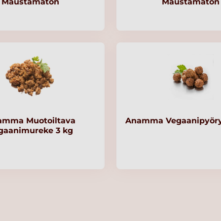
Maustamaton
Maustamaton
amma Muotoiltava
Anamma Vegaanipyöry
gaanimureke 3 kg