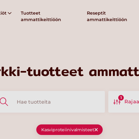
iöt
Tuotteet
Reseptit
ammattikeittiöön
ammattikeittiöön
kki-tuotteet ammatti
1
Raja
Kasviproteiinivalmisteet