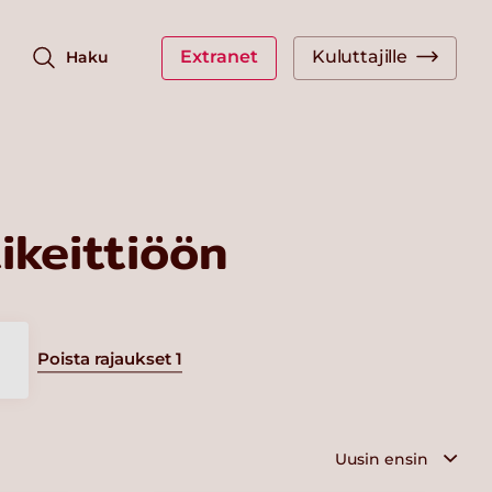
Extranet
Kuluttajille
Haku
keittiöön
Poista rajaukset
1
a