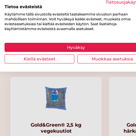
Tietosuojakäy
Tietoa evästeistä
Käytämme tällä sivustolla evästeitä taataksemme sivuston parhaan
mahdollisen toiminnan. Voit hyväksyä kaikki evästeet, muokata omia
evästeasetuksiasi tai kieltää evästeiden käytön. Saat lisätietoja
käyttämistämme evästeistä avaamalla asetukset.
Kaura-kasviproteiinirouhe
MUU Kas
Hyväksy
Kiellä evästeet
Muokkaa asetuksia
Gold&Green® 2,5 kg
Gol
vegekuutiot
härk