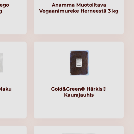
ego
Anamma Muotoiltava
g
Vegaanimureke Herneestä 3 kg
Naku
Gold&Green® Härkis®
Kaurajauhis