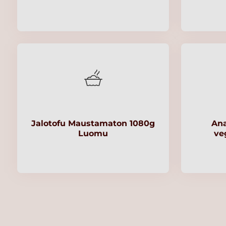
Jalotofu Maustamaton 1080g
An
Luomu
ve