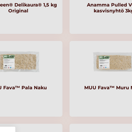
een® Delikaura® 1,5 kg
Anamma Pulled V
Original
kasvisnyhtö 3k
 Fava™ Pala Naku
MUU Fava™ Muru 