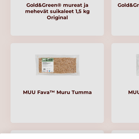
Gold&Green® mureat ja
Gold&Gr
mehevät suikaleet 1,5 kg
Original
MUU Fava™ Muru Tumma
MUU