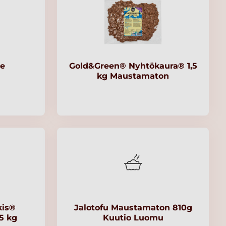
e
Gold&Green® Nyhtökaura® 1,5
kg Maustamaton
kis®
Jalotofu Maustamaton 810g
5 kg
Kuutio Luomu