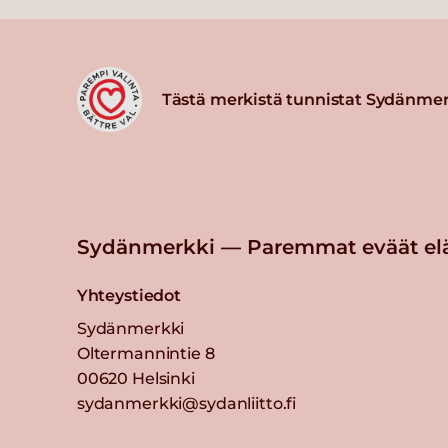
Tästä merkistä tunnistat Sydänmer
Sydänmerkki — Paremmat eväät el
Yhteystiedot
Sydänmerkki
Oltermannintie 8
00620 Helsinki
sydanmerkki@sydanliitto.fi