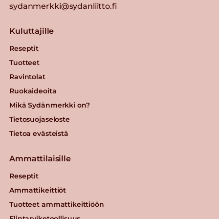
sydanmerkki@sydanliitto.fi
Kuluttajille
Reseptit
Tuotteet
Ravintolat
Ruokaideoita
Mikä Sydänmerkki on?
Tietosuojaseloste
Tietoa evästeistä
Ammattilaisille
Reseptit
Ammattikeittiöt
Tuotteet ammattikeittiöön
Elintarviketeollisuus