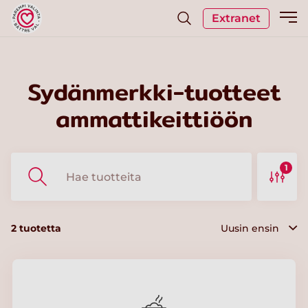
Extranet
Sydänmerkki-tuotteet
ammattikeittiöön
1
2
tuotetta