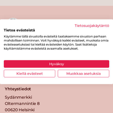
Tietosuojakäytäntö
Tietoa evästeistä
Käytämme tällä sivustolla evästeitä taataksemme sivuston parhaan
mahdollisen toiminnan. Voit hyväksyä kaikki evästeet, muokata omia
Tästä merkistä tunnistat
evästeasetuksiasi tai kieltää evästeiden käytön. Saat lisätietoja
Sydänmerkki-tuotteen
käyttämistämme evästeistä avaamalla asetukset.
Takaisin ylös
Hyväksy
Sydänmerkki — Paremmat eväät
Kiellä evästeet
Muokkaa asetuksia
elämään.
Yhteystiedot
Sydänmerkki
Oltermannintie 8
00620 Helsinki